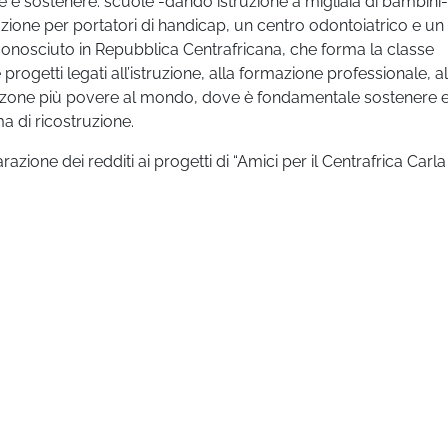
e e sostenere: scuole -dando istruzione a migliaia di bambini-
litazione per portatori di handicap, un centro odontoiatrico e un
iconosciuto in Repubblica Centrafricana, che forma la classe
ogetti legati all’istruzione, alla formazione professionale, al
le zone più povere al mondo, dove è fondamentale sostenere 
 di ricostruzione.
razione dei redditi ai progetti di “Amici per il Centrafrica Carla