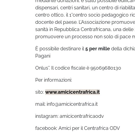
mediante donazioni, è stato possibile edificar
dispensari, centri sanitari, un centro di riabi
centro ottico, il 1°centro socio pedagogico r
docente del paese. L’Associazione promuove pr
sanità in Repubblica Centrafricana, una del
promuovere un processo non solo di pace ma
È possibile destinare il
5 per mille
della dichia
Pagani
Onlus”. Il
codice fiscale è 95069680130
Per
informazioni:
sito:
www.amicicentrafrica.it
mail: info@amicicentrafrica.it
instagram: amicicentrafricaodv
facebook: Amici per il Centrafrica ODV