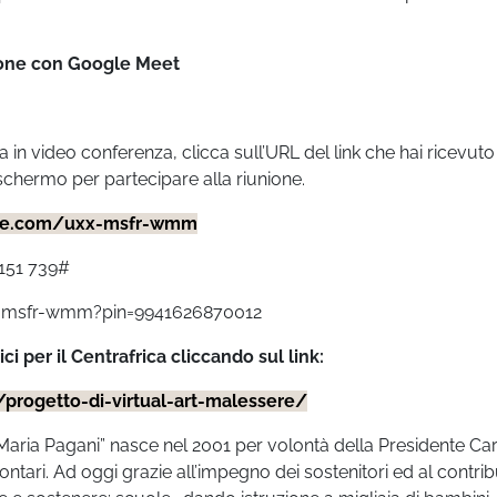
zione con Google Meet
 in video conferenza, clicca sull’URL del link che hai ricevuto
 schermo per partecipare alla riunione.
gle.com/uxx-msfr-wmm
 151 739#
/uxx-msfr-wmm?pin=9941626870012
 per il Centrafrica cliccando sul link:
i/progetto-di-virtual-art-malessere/
a Maria Pagani” nasce nel 2001 per volontà della Presidente Car
ontari. Ad oggi grazie all’impegno dei sostenitori ed al contri