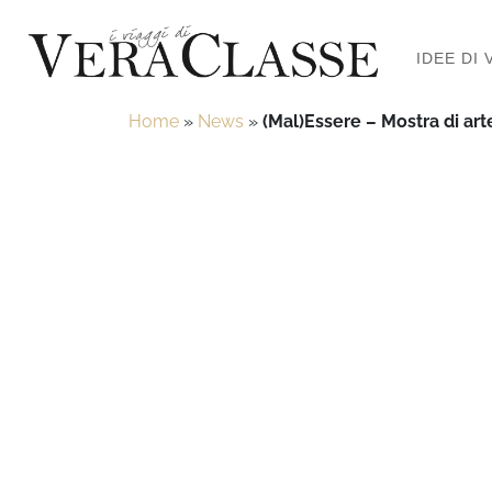
IDEE DI 
Home
»
News
»
(Mal)Essere – Mostra di arte