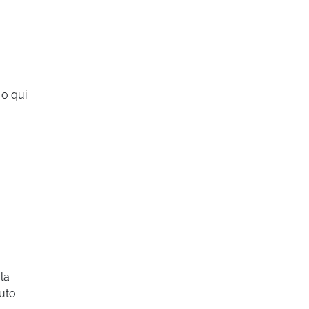
 o qui
la
buto