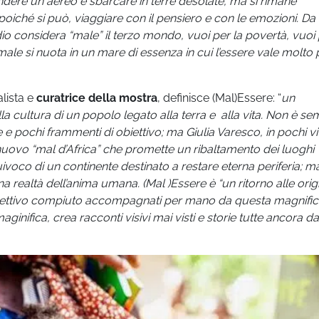
endere un aereo e sbarcare in terre desolate, ma si rimane
poiché si può, viaggiare con il pensiero e con le emozioni. Da
io considera “male” il terzo mondo, vuoi per la povertà, vuoi
male si nuota in
un mare di essenza in cui l’essere vale molto 
alista e
curatrice della mostra
, definisce
(Mal)Essere: “
un
a cultura di un popolo legato alla terra e alla vita. Non è se
e pochi frammenti di obiettivo; ma Giulia Varesco, in pochi vi
l nuovo “mal d’Africa” che promette un ribaltamento dei luoghi
quivoco di un continente destinato a restare eterna periferia; m
na realtà dell’anima umana. (Mal )Essere è “un ritorno alle origi
ospettivo compiuto accompagnati per mano da questa magnifi
ginifica, crea racconti visivi mai visti e storie tutte ancora da