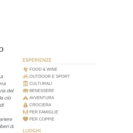
o
ESPERIENZE
FOOD & WINE
La
OUTDOOR E SPORT
rra
CULTURALI
ria del
BENESSERE
a ciò
AVVENTURA
di
CROCIERA
PER FAMIGLIE
manere
PER COPPIE
beri di
LUOGHI