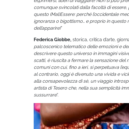
esprimersi, liberi di viaggiare! Non si può pr
comunque svincolati dalla facoltà di essere, 
questo (Mal)Essere: perché l’occidentale med
ignoranza o bigottismo… e proprio in questo 
dell’apparire!
”
Federica Giobbe,
storica, critica d’arte, giorn
palcoscenico telematico delle emozioni e dell
descrivere questo universo in immagini visive 
scatti, è riuscita a fermare la sensazione de
comuni con cui, fino a ieri, si perpetuava l’e
al contrario, oggi è divenuto una vivida e vici
alla consapevolezza di sè, un viaggio intr
artista di Tesero che, nella sua semplicità imma
sussurrare
“.