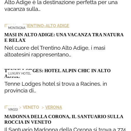
Alto Adige è la destinazione perfetta per una
vacanza sulla…
>
ITALIA
TRENTINO-ALTO ADIGE
MONTAGNA
MASI IN ALTO ADIGE: UNA VACANZA TRA NATURA
E RELAX
Nel cuore del Trentino Alto Adige, i masi
altoatesini rappresentano…
TENNE LODGES: HOTEL ALPIN CHIC IN ALTO
LUXURY HOTEL
ADIGE
Tenne Lodges hotel si trova a Racines, in
provincia di…
>
>
ITALIA
VENETO
VERONA
VIAGGI
MADONNA DELLA CORONA, IL SANTUARIO SULLA
ROCCIA IN VENETO
Il Santuario Madonna della Corona si trova a 774