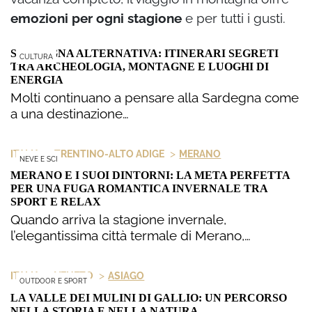
emozioni per ogni stagione
e per tutti i gusti.
SARDEGNA ALTERNATIVA: ITINERARI SEGRETI
CULTURA
TRA ARCHEOLOGIA, MONTAGNE E LUOGHI DI
ENERGIA
Molti continuano a pensare alla Sardegna come
a una destinazione…
>
>
ITALIA
TRENTINO-ALTO ADIGE
MERANO
NEVE E SCI
MERANO E I SUOI DINTORNI: LA META PERFETTA
PER UNA FUGA ROMANTICA INVERNALE TRA
SPORT E RELAX
Quando arriva la stagione invernale,
l’elegantissima città termale di Merano,…
>
>
ITALIA
VENETO
ASIAGO
OUTDOOR E SPORT
LA VALLE DEI MULINI DI GALLIO: UN PERCORSO
NELLA STORIA E NELLA NATURA