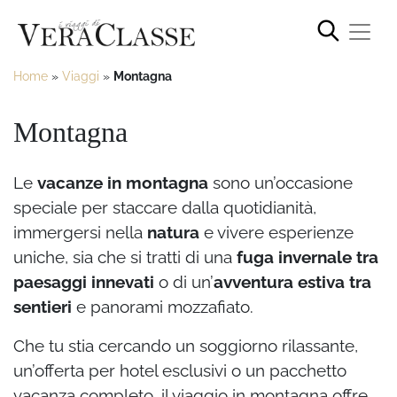
Home
»
Viaggi
»
Montagna
Montagna
Le
vacanze in montagna
sono un’occasione
speciale per staccare dalla quotidianità,
immergersi nella
natura
e vivere esperienze
uniche, sia che si tratti di una
fuga invernale tra
paesaggi innevati
o di un’
avventura estiva tra
sentieri
e panorami mozzafiato.
Che tu stia cercando un soggiorno rilassante,
un’offerta per hotel esclusivi o un pacchetto
vacanza completo, il viaggio in montagna offre