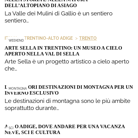
DELL’ALTOPIANO DI ASIAGO
La Valle dei Mulini di Gallio è un sentiero
sentiero…
>
>
ITALIA
TRENTINO-ALTO ADIGE
TRENTO
WEEKEND
ARTE SELLA IN TRENTINO: UN MUSEO A CIELO
APERTO NELLA VAL DI SELLA
Arte Sella è un progetto artistico a cielo aperto
che…
LE MIGLIORI DESTINAZIONI DI MONTAGNA PER UN
MONTAGNA
INVERNO ESCLUSIVO
Le destinazioni di montagna sono le più ambite
soprattutto durante…
ALTO ADIGE, DOVE ANDARE PER UNA VACANZA
SCI
NEVE, SCI E CULTURA