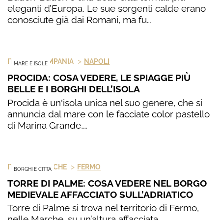
eleganti d’Europa. Le sue sorgenti calde erano
conosciute già dai Romani, ma fu…
>
>
ITALIA
CAMPANIA
NAPOLI
MARE E ISOLE
PROCIDA: COSA VEDERE, LE SPIAGGE PIÙ
BELLE E I BORGHI DELL’ISOLA
Procida è un'isola unica nel suo genere, che si
annuncia dal mare con le facciate color pastello
di Marina Grande,…
>
>
ITALIA
MARCHE
FERMO
BORGHI E CITTA
TORRE DI PALME: COSA VEDERE NEL BORGO
MEDIEVALE AFFACCIATO SULL’ADRIATICO
Torre di Palme si trova nel territorio di Fermo,
nelle Marche, su un’altura affacciata