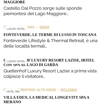
MAGGIORE
Castello Dal Pozzo sorge sulle sponde
piemontesi del Lago Maggiore…
>
>
ITALIA
TOSCANA
SIENA
LUXURY HOTEL
FONTEVERDE, LE TERME DI LUSSO IN TOSCANA
Fonteverde Lifestyle & Thermal Retreat, è una
delle località termali…
QUELLENHOF LUXURY RESORT LAZISE, HOTEL
LUXURY HOTEL
CON SPA AL LAGO DI GARDA
Quellenhof Luxury Resort Lazise a prima vista
colpisce il visitatore…
>
>
ITALIA
TRENTINO-ALTO ADIGE
BOLZANO
HOTEL SPA
VILLA EDEN, LA MEDICAL LONGEVITY SPA A
MERANO