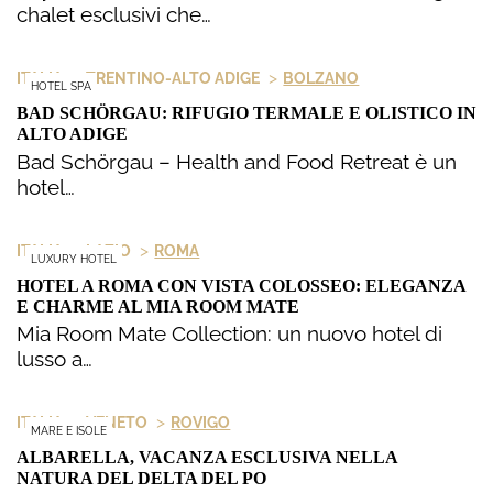
chalet esclusivi che…
>
>
ITALIA
TRENTINO-ALTO ADIGE
BOLZANO
HOTEL SPA
BAD SCHÖRGAU: RIFUGIO TERMALE E OLISTICO IN
ALTO ADIGE
Bad Schörgau – Health and Food Retreat è un
hotel…
>
>
ITALIA
LAZIO
ROMA
LUXURY HOTEL
HOTEL A ROMA CON VISTA COLOSSEO: ELEGANZA
E CHARME AL MIA ROOM MATE
Mia Room Mate Collection: un nuovo hotel di
lusso a…
>
>
ITALIA
VENETO
ROVIGO
MARE E ISOLE
ALBARELLA, VACANZA ESCLUSIVA NELLA
NATURA DEL DELTA DEL PO