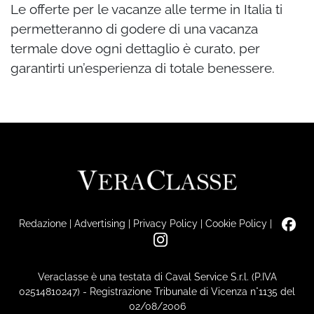
Le offerte per le vacanze alle terme in Italia ti
permetteranno di godere di una vacanza
termale dove ogni dettaglio è curato, per
garantirti un’esperienza di totale benessere.
Redazione
|
Advertising
|
Privacy Policy
|
Cookie Policy
|
Veraclasse è una testata di Caval Service S.r.l. (P.IVA
02514810247) - Registrazione Tribunale di Vicenza n°1135 del
02/08/2006