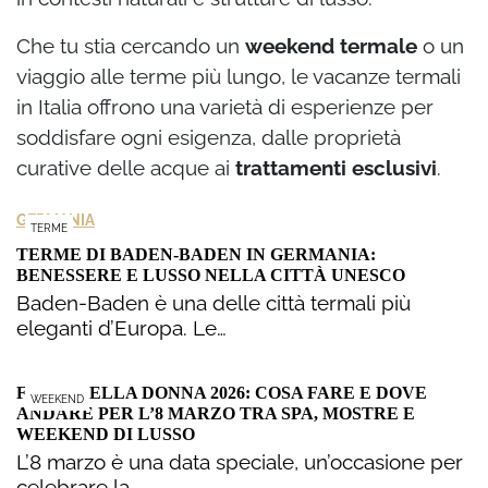
Che tu stia cercando un
weekend termale
o un
viaggio alle terme più lungo, le vacanze termali
in Italia offrono una varietà di esperienze per
soddisfare ogni esigenza, dalle proprietà
curative delle acque ai
trattamenti esclusivi
.
GERMANIA
TERME
TERME DI BADEN-BADEN IN GERMANIA:
BENESSERE E LUSSO NELLA CITTÀ UNESCO
Baden-Baden è una delle città termali più
eleganti d’Europa. Le…
FESTA DELLA DONNA 2026: COSA FARE E DOVE
WEEKEND
ANDARE PER L’8 MARZO TRA SPA, MOSTRE E
WEEKEND DI LUSSO
L’8 marzo è una data speciale, un’occasione per
celebrare la…