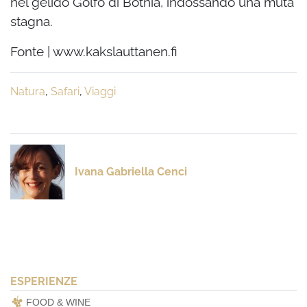
nel gelido Golfo di Botnia, indossando una muta
stagna.
Fonte | www.kakslauttanen.fi
Natura
,
Safari
,
Viaggi
Ivana Gabriella Cenci
ESPERIENZE
FOOD & WINE