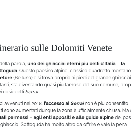
tinerario sulle Dolomiti Venete
della parola,
uno dei ghiacciai eterni più belli d’Italia – la
ttoguda
. Questo paesino alpino, classico quadretto montano
etore
(Belluno) e si trova proprio ai piedi del grande ghiacciai
itanti, sta diventando quasi più famoso del suo comune, prop
i cosiddetti
Serrai.
ci avvenuti nel 2018,
l’accesso ai
Serrai
non è più consentito
isti sono aumentati dunque la zona è ufficialmente chiusa. Ma 
li permessi – agli enti appositi e alle guide alpine
del pos
hiaccio, Sottoguda ha molto altro da offrire e vale la pena