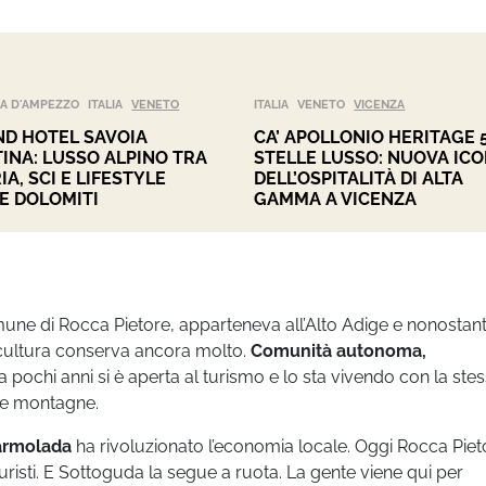
A D'AMPEZZO
ITALIA
VENETO
ITALIA
VENETO
VICENZA
D HOTEL SAVOIA
CA’ APOLLONIO HERITAGE 
INA: LUSSO ALPINO TRA
STELLE LUSSO: NUOVA IC
IA, SCI E LIFESTYLE
DELL’OSPITALITÀ DI ALTA
E DOLOMITI
GAMMA A VICENZA
omune di Rocca Pietore, apparteneva all’Alto Adige e nonostant
a cultura conserva ancora molto.
Comunità autonoma,
 pochi anni si è aperta al turismo e lo sta vivendo con la ste
ie montagne.
Marmolada
ha rivoluzionato l’economia locale. Oggi Rocca Pieto
risti. E Sottoguda la segue a ruota. La gente viene qui per