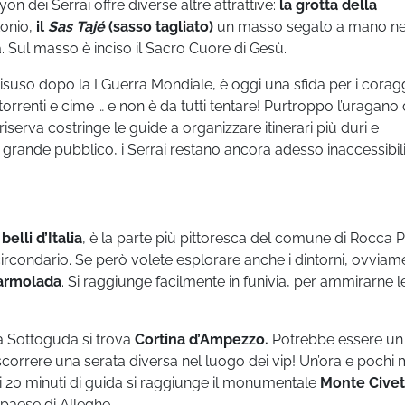
on dei Serrai offre diverse altre attrattive:
la grotta della
tonio,
il
Sas Tajé
(sasso tagliato)
un masso segato a mano ne
a. Sul masso è inciso il Sacro Cuore di Gesù.
 disuso dopo la I Guerra Mondiale, è oggi una sfida per i coragg
 torrenti e cime … e non è da tutti tentare! Purtroppo l’uragano
 riserva costringe le guide a organizzare itinerari più duri e
 il grande pubblico, i Serrai restano ancora adesso inaccessibili
elli d’Italia
, è la parte più pittoresca del comune di Rocca P
l circondario. Se però volete esplorare anche i dintorni, ovviam
Marmolada
. Si raggiunge facilmente in funivia, per ammirarne l
da Sottoguda si trova
Cortina d’Ampezzo.
Potrebbe essere un
correre una serata diversa nel luogo dei vip! Un’ora e pochi 
oli 20 minuti di guida si raggiunge il monumentale
Monte Civet
 paese di Alleghe.