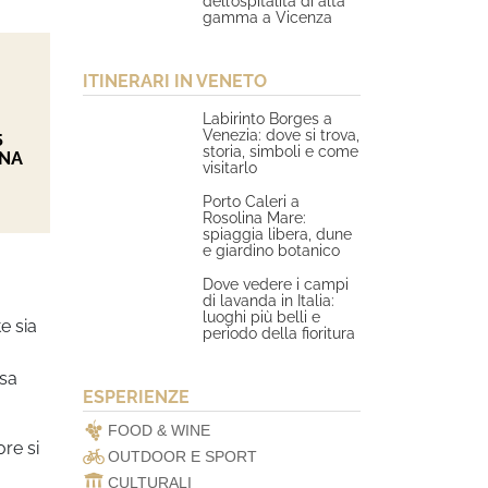
dell’ospitalità di alta
gamma a Vicenza
ITINERARI IN VENETO
Labirinto Borges a
Venezia: dove si trova,
5
storia, simboli e come
ONA
visitarlo
Porto Caleri a
Rosolina Mare:
spiaggia libera, dune
e giardino botanico
Dove vedere i campi
di lavanda in Italia:
luoghi più belli e
e sia
periodo della fioritura
ssa
ESPERIENZE
FOOD & WINE
re si
OUTDOOR E SPORT
CULTURALI