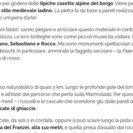
e per godere delle
tipiche casette alpine del borgo
. Viene p
llo stile medievale ladino.
La pietra fa da base a pareti realizz
io un’opera d’arte!
giani fabbri sanno piegare e arricciare questo materiale in cen
llezza. Le loro botteghe sono come piccoli musei da visitare. I
iano, Sebastiano e Rocco.
Ma sono monumenti spettacolari 
i boschi. In particolare, ammirate la faggeta secolare – la
Faièr
a di rosso.
o naturalistico di quasi 3 km, lungo le profonde gole del tor
a e all’inizio del percorso che porta sulla Marmolada. Per ques
mesi! – i ruscelli e le cascate che scendono giù dalle pareti d
scate di ghiaccio.
te, da soli o in cordata, oppure si può sciare lungo la pista 
a del Franzei, alta 110 metri,
è quella presa d’assalto dai roc