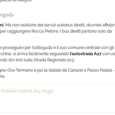
toguda
ni
. Ma non esistono dei servizi autobus diretti, dovrete affidar
tel per raggiungere Rocca Pietore. I bus diretti partono solo da
e proseguire per Sottoguda e il suo comune centrale con gli
cchina, si arriva facilmente seguendo
l’autostrada A27
con us
ordo (60 km) sulla Strada Regionale 203.
gna-Ora-Termeno e poi la statale da Canazei a Passo Fedaia –
no.
,
Outdoor e sport
,
Sci
,
Viaggi