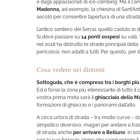
e dagli appassionati di ice-climbing. Ma il cany
Madonna,
ad esempio, la chiesina di Sant’An
secolo per consentire l’apertura di una strad
L’antico sentiero dei Serrai, quello caduto in
Si deve passare su
14 ponti sospesi
su valli,
nel 2018 ha distrutto le strade principali della
pericolosi, non adatti a tutti. Per questo, per
Cosa vedere nei dintorni
Sottoguda, che è compreso tra i borghi più b
Ed è forse la zona più interessante di tutto i
vostra prima meta sarà il
ghiacciaio della 
formazioni di ghiaccio e i panorami dall’alto.
A circa un’ora di strada – tra molte curve – 
simpatico diversivo, magari per andare a tras
di strada anche
per arrivare a Belluno
. In s
con le sue ferrovie alpine che raggiungono il