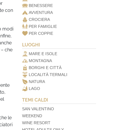
er
BENESSERE
ate con
AVVENTURA
CROCIERA
PER FAMIGLIE
to modi
PER COPPIE
nfine,
anche
LUOGHI
– che
MARE E ISOLE
MONTAGNA
BORGHI E CITTÀ
LOCALITÀ TERMALI
NATURA
rente
LAGO
to,
el
TEMI CALDI
SAN VALENTINO
WEEKEND
che le
WINE RESORT
ciatori
HOTEL ADULTS ONLY