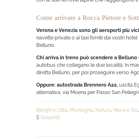
Come arrivare a Rocca Pietore e Sot
Verona e Venezia sono gli aeroporti più vici
navette private o ai taxi forniti dai vostri ho
Belluno.
Chi arriva in treno può scendere a Belluno
autobus che collegano le due località. In ma
diretta Belluno, per poi proseguire verso Ag
Oppure: autostrada Brennero A22,
uscita E
alternativa, via Moena per Passo San Pellegri
Borghi e Citta
,
Montagna
,
Natura
,
Neve e Sci
Dolomiti