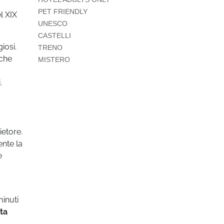
PET FRIENDLY
l XIX
UNESCO
CASTELLI
iosi.
TRENO
 che
MISTERO
.
ietore.
ente la
e
minuti
ta