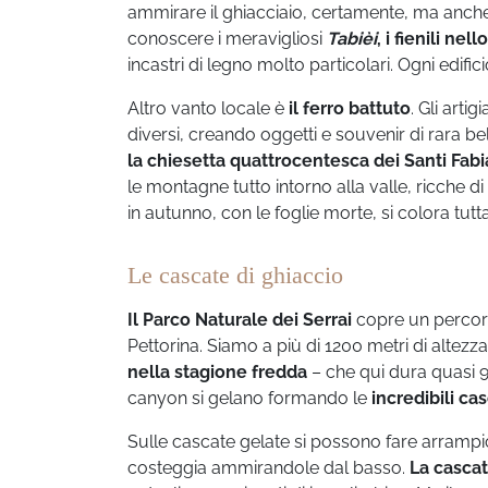
ammirare il ghiacciaio, certamente, ma anch
conoscere i meravigliosi
Tabièi
, i fienili ne
incastri di legno molto particolari. Ogni edific
Altro vanto locale è
il ferro battuto
. Gli arti
diversi, creando oggetti e souvenir di rara be
la chiesetta quattrocentesca dei Santi Fab
le montagne tutto intorno alla valle, ricche d
in autunno, con le foglie morte, si colora tutt
Le cascate di ghiaccio
Il Parco Naturale dei Serrai
copre un percors
Pettorina. Siamo a più di 1200 metri di altezz
nella stagione fredda
– che qui dura quasi 9 
canyon si gelano formando le
incredibili ca
Sulle cascate gelate si possono fare arrampica
costeggia ammirandole dal basso.
La cascat