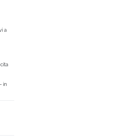
vi a
cita
 in