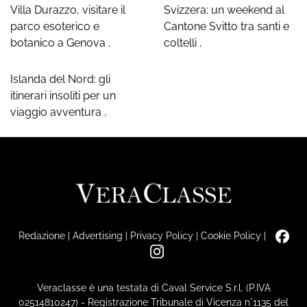
Villa Durazzo, visitare il
Svizzera: un weekend al
parco esoterico e
Cantone Svitto tra santi e
botanico a Genova
,
coltelli
,
Islanda del Nord: gli
itinerari insoliti per un
viaggio avventura
,
Redazione
|
Advertising
|
Privacy Policy
|
Cookie Policy
|
Veraclasse è una testata di Caval Service S.r.l. (P.IVA
02514810247) - Registrazione Tribunale di Vicenza n°1135 del