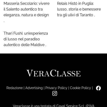
Masseria Secolario: vivere
Relais Histó in Puglia:
il Salento autentico tra
lusso, storia e benessere
eleganza, natura e design
tra gli ulivi di Taranto
,
,
Thari Fushi: un’esperienza
di lusso nel paradiso
autentico delle Maldive
,
Redazione
|
Advertising
|
Privacy Policy
|
Cookie Policy
|
Veraclasse è una testata di Caval Service S.r.l. (P.IVA