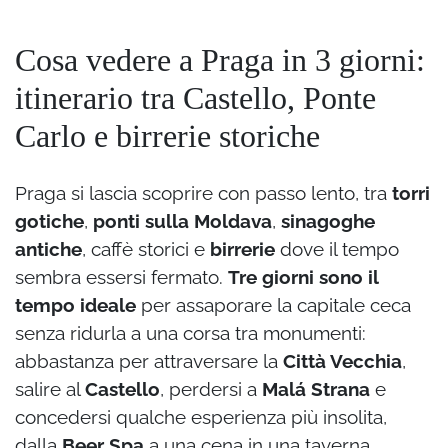
Cosa vedere a Praga in 3 giorni:
itinerario tra Castello, Ponte
Carlo e birrerie storiche
Praga si lascia scoprire con passo lento, tra
torri
gotiche
,
ponti sulla Moldava
,
sinagoghe
antiche
, caffè storici e
birrerie
dove il tempo
sembra essersi fermato.
Tre giorni sono il
tempo ideale
per assaporare la capitale ceca
senza ridurla a una corsa tra monumenti:
abbastanza per attraversare la
Città Vecchia
,
salire al
Castello
, perdersi a
Malá Strana
e
concedersi qualche esperienza più insolita,
dalla
Beer Spa
a una cena in una taverna