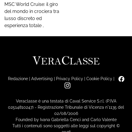
MSC World Cruise: il giro
del mondo in crociera tra
lusso discreto ed
esperienza totale
,
Redazione
|
Advertising
|
Privacy Policy
|
Cookie Policy
|
Veraclasse è una testata di Caval Service S.r.l. (P.IVA
02514810247) - Registrazione Tribunale di Vicenza n°1135 del
02/08/2006
Founded by Ivana Gabriella Cenci and Carlo Valente
Tutti i contenuti sono soggetti alle leggi sul copyright ©
2026