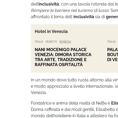
dell’
inclusività
, con una tavola rotonda dal t
Rompere le barriere nel turismo di lusso
. Se
affrontato il tema dell’
inclusività
sia di
gene
Hotel in Venezia
ITALIA
VENETO
VENEZIA
ITALIA
NANI MOCENIGO PALACE
PALA
VENEZIA: DIMORA STORICA
BOUT
TRA ARTE, TRADIZIONE E
DI V
RAFFINATA OSPITALITÀ
In un mondo dove tutto ruota attorno alla virt
e molto apprezzato a livello internazionale, s
Venezia.
Fondatrice e anima della realtà di NeBe è
Eli
Donna raffinata e dai modi gentili, Elisabetta
mondo dell’hotellerie in Italia e all’estero ha 