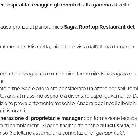
’ospitalità, i viaggi e gli eventi di alta gamma
a livello
a pausa pranzo al panoramico
Sagra Rooftop Restaurant del
tanea con Elisabetta, inizio l’intervista dall’ultima domanda
vero che
accoglienza
è un termine femminile. E a
ccogliere
è 
e.
o a fine ‘800 e allora era considerato un affare per soli uomi
otevano al massimo aspirare a diventare capo-governante. D’a
adizione prevalentemente maschile. Ancora oggi negli alberghi
i ristoranti.
nerazione di proprietari e manager
con formazione tecnica
rtanti cambiamenti. Si parla finalmente anche di
inclusività
, di
enso l’hotellerie assume una connotazione “
gender fluid
”.