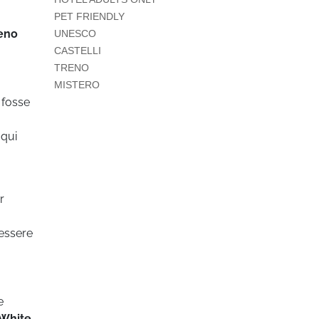
PET FRIENDLY
eno
UNESCO
CASTELLI
TRENO
MISTERO
 fosse
 qui
r
 essere
e
White