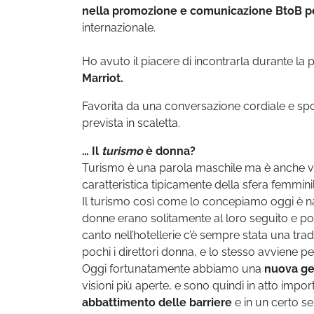
nella promozione e comunicazione BtoB per l
internazionale.
Ho avuto il piacere di incontrarla durante l
Marriot.
Favorita da una conversazione cordiale e spon
prevista in scaletta.
… Il
turismo
è donna?
Turismo è una parola maschile ma è anche 
caratteristica tipicamente della sfera femminil
Il turismo così come lo concepiamo oggi è nat
donne erano solitamente al loro seguito e p
canto nell’hotellerie c’è sempre stata una tr
pochi i direttori donna, e lo stesso avviene per 
Oggi fortunatamente abbiamo una
nuova ge
visioni più aperte, e sono quindi in atto impo
abbattimento delle barriere
e in un certo s