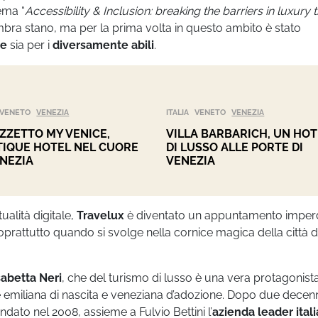
ema “
Accessibility & Inclusion: breaking the barriers in luxury 
mbra stano, ma per la prima volta in questo ambito è stato
re
sia per i
diversamente abili
.
VENETO
VENEZIA
ITALIA
VENETO
VENEZIA
ZZETTO MY VENICE,
VILLA BARBARICH, UN HOT
IQUE HOTEL NEL CUORE
DI LUSSO ALLE PORTE DI
ENEZIA
VENEZIA
ualità digitale,
Travelux
è diventato un appuntamento imperd
oprattutto quando si svolge nella cornice magica della città d
sabetta Neri
, che
del turismo di lusso è una vera protagonista
 è emiliana di nascita e veneziana d’adozione. Dopo due decenn
fondato nel 2008, assieme a Fulvio Bettini l’
azienda leader ital