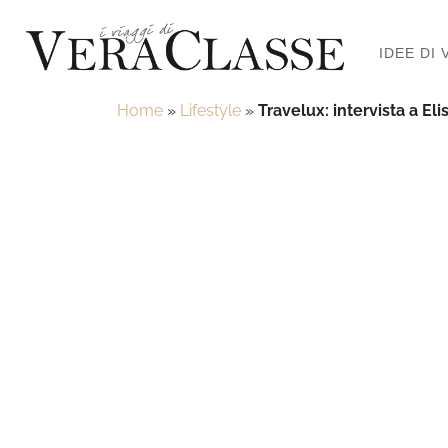
IDEE DI 
Home
»
Lifestyle
»
Travelux: intervista a Eli