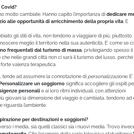
l Covid?
no molto cambiate. Hanno capito l’importanza di
dedicare m
o alle opportunità di arricchimento della propria vita
. E
 gli stili di vita, non tendono a viaggiare di più, piuttosto
scere meglio il territorio nella sua autenticità. E’ come se ci
no frequentati dal turismo di massa
, privilegiando spesso il
 che nelle grandi città non ci sarà il turismo del lusso, perché
forte valenza terapeutica.
,
tende ad assumere la connotazione di
personalizzazione
. E’
Personalizzare un soggiorno
significa accogliere gli ospiti pe
esigenze personali
e ai loro ritmi individuali, con attenzioni
 più giovani la dimensione del viaggio è cambiata, tendono ad
che riguarda l’ambiente.
spirazione per destinazioni e soggiorni?
verso i media, sia quelli classici sia i nuovi media. Trovo invec
ematografia
. Cito l’esempio della serie televisiva statunitense