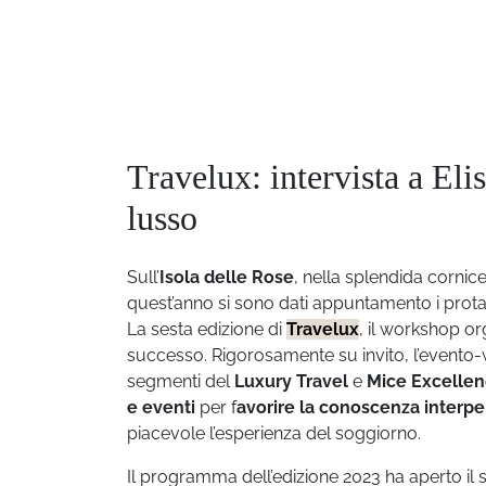
Travelux: intervista a Eli
lusso
Sull’
Isola delle Rose
, nella splendida cornic
quest’anno si sono dati appuntamento i prota
La sesta edizione di
Travelux
, il workshop o
successo. Rigorosamente su invito, l’evento-
segmenti del
Luxury Travel
e
Mice Excelle
e eventi
per
f
avorire la conoscenza interp
piacevole l’esperienza del soggiorno.
Il programma dell’edizione 2023 ha aperto il 