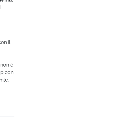
i
con
il
 non è
op con
ente.