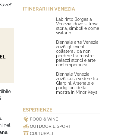
travel
”.
ITINERARI IN VENEZIA
Labirinto Borges a
Venezia: dove si trova,
storia, simboli e come
visitarlo
Biennale arte Venezia
2026: gli eventi
collaterali da non
perdere tra mostre,
EL
palazzi storici e arte
contemporanea
Biennale Venezia
2026: cosa vedere tra
Giardini, Arsenale e
padiglioni della
ibile
mostra In Minor Keys
i
ESPERIENZE
.
FOOD & WINE
i nel
OUTDOOR E SPORT
iana
CULTURALI