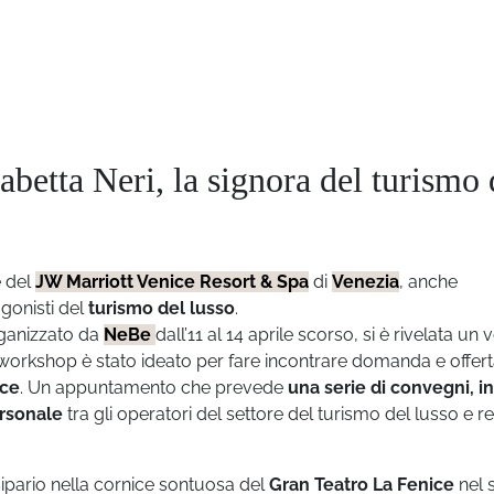
sabetta Neri, la signora del turismo 
e del
JW Marriott Venice Resort & Spa
di
Venezia
, anche
gonisti del
turismo del lusso
.
rganizzato da
NeBe
dall’11 al 14 aprile scorso, si è rivelata un 
workshop è stato ideato per fare incontrare domanda e offert
nce
.
Un appuntamento
che prevede
una serie di convegni, i
ersonale
tra gli operatori del settore del turismo del lusso e 
sipario nella cornice sontuosa del
Gran Teatro La Fenice
nel 