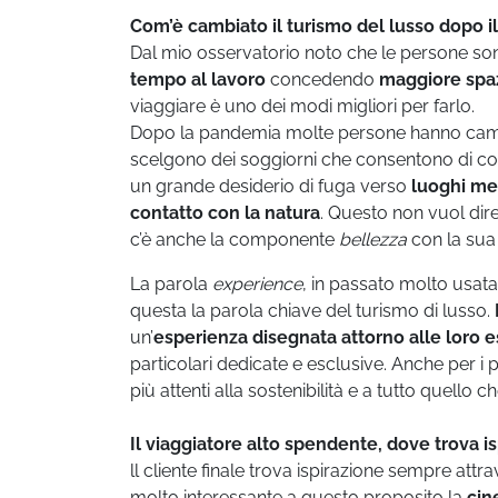
Com’è cambiato il turismo del lusso dopo i
Dal mio osservatorio noto che le persone so
tempo al lavoro
concedendo
maggiore spazi
viaggiare è uno dei modi migliori per farlo.
Dopo la pandemia molte persone hanno cambiato
scelgono dei soggiorni che consentono di cono
un grande desiderio di fuga verso
luoghi me
contatto con la natura
. Questo non vuol dire
c’è anche la componente
bellezza
con la sua 
La parola
experience
, in passato molto usata
questa la parola chiave del turismo di lusso.
un’
esperienza disegnata attorno alle loro 
particolari dedicate e esclusive. Anche per i
più attenti alla sostenibilità e a tutto quello 
Il viaggiatore alto spendente, dove trova i
ll cliente finale trova ispirazione sempre attra
molto interessante a questo proposito la
cin