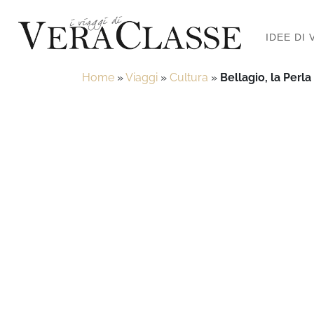
IDEE DI 
Home
»
Viaggi
»
Cultura
»
Bellagio, la Perl