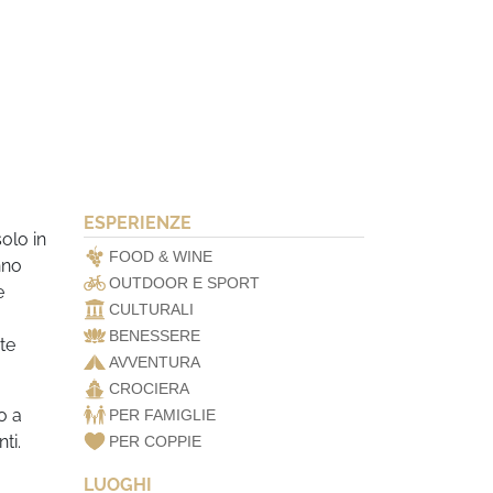
ESPERIENZE
olo in
FOOD & WINE
nno
OUTDOOR E SPORT
e
CULTURALI
BENESSERE
te
AVVENTURA
CROCIERA
o a
PER FAMIGLIE
ti.
PER COPPIE
LUOGHI