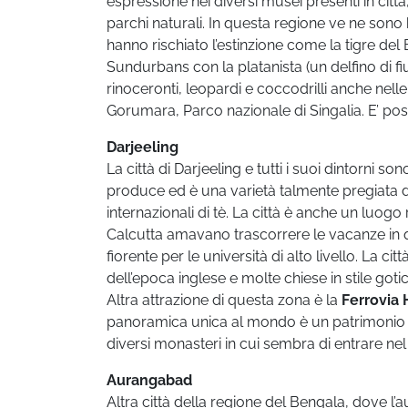
espressione nei diversi musei presenti in cit
parchi naturali. In questa regione ve ne sono
hanno rischiato l’estinzione come la tigre de
Sundurbans con la platanista (un delfino di fi
rinoceronti, leopardi e coccodrilli anche nell
Gorumara, Parco nazionale di Singalia. E’ possib
Darjeeling
La città di Darjeeling e tutti i suoi dintorni s
produce ed è una varietà talmente pregiata da
internazionali di tè. La città è anche un luogo
Calcutta amavano trascorrere le vacanze in que
fiorente per le università di alto livello. La 
dell’epoca inglese e molte chiese in stile goti
Altra attrazione di questa zona è la
Ferrovia
panoramica unica al mondo è un patrimonio t
diversi monasteri in cui sembra di entrare nel
Aurangabad
Altra città della regione del Bengala, dove l’