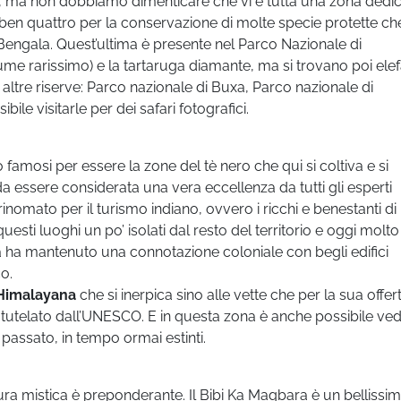
tà, ma non dobbiamo dimenticare che vi è tutta una zona dedic
 ben quattro per la conservazione di molte specie protette ch
l Bengala. Quest’ultima è presente nel Parco Nazionale di
ume rarissimo) e la tartaruga diamante, ma si trovano poi elef
e altre riserve: Parco nazionale di Buxa, Parco nazionale di
ile visitarle per dei safari fotografici.
ono famosi per essere la zone del tè nero che qui si coltiva e si
 essere considerata una vera eccellenza da tutti gli esperti
 rinomato per il turismo indiano, ovvero i ricchi e benestanti di
sti luoghi un po’ isolati dal resto del territorio e oggi molto
città ha mantenuto una connotazione coloniale con begli edifici
co.
 Himalayana
che si inerpica sino alle vette che per la sua offer
utelato dall’UNESCO. E in questa zona è anche possibile ve
 passato, in tempo ormai estinti.
aura mistica è preponderante. Il Bibi Ka Maqbara è un bellissi