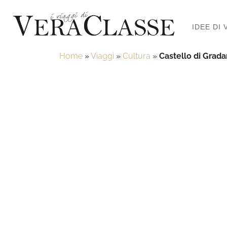
IDEE DI 
Home
»
Viaggi
»
Cultura
»
Castello di Gradar