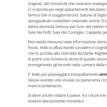
originali, altri ricostruiti che venivano impiegat
Ci si sposta poi negli appartamenti del piano 
famosi che vi soggiornarono: Salone di Sigismo
spregiudicati condottieri chiamato anche “Il l
dama divenuta famosa per l’uso del veleno nel
Sala dei Putti, Sala del Consiglio, Cappella ge
Non esiste nessuna reale informazione storic
Paolo, bello e affascinante cavaliere e cognat
che fu portata alla notorietà da Dante Alighier
Si potrà così rivivere la storia di questo amo
immaginando gli incontri nella camera della 
E’ bello poi passeggiare tranquillamente
amm
stesse avendo una visuale sul panorama circo
mare in lontananza.
Si deve anche visitare il paese, tra i vicoli e 
insieme decisamente romantico.