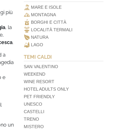
MARE E ISOLE
gi più
MONTAGNA
BORGHI E CITTÀ
gia
, la
LOCALITÀ TERMALI
e,
NATURA
cesca
.
LAGO
d a
TEMI CALDI
ragedia
SAN VALENTINO
WEEKEND
o e
WINE RESORT
HOTEL ADULTS ONLY
PET FRIENDLY
UNESCO
l
CASTELLI
TRENO
rono un
MISTERO