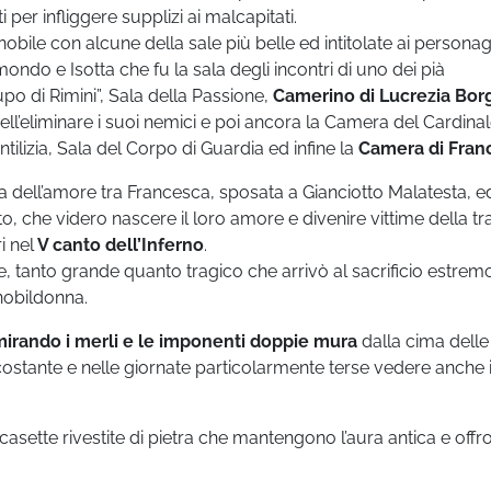
i per infliggere supplizi ai malcapitati.
nobile con alcune della sale più belle ed intitolate ai personag
ndo e Isotta che fu la sala degli incontri di uno dei pià
upo di Rimini”, Sala della Passione,
Camerino di Lucrezia Bor
l’eliminare i suoi nemici e poi ancora la Camera del Cardinal
ntilizia, Sala del Corpo di Guardia ed infine la
Camera di Fran
a dell’amore tra Francesca, sposata a Gianciotto Malatesta, e
o, che videro nascere il loro amore e divenire vittime della t
i nel
V canto dell’Inferno
.
re, tanto grande quanto tragico che arrivò al sacrificio estrem
nobildonna.
irando i merli e le imponenti doppie mura
dalla cima delle
stante e nelle giornate particolarmente terse vedere anche i
le casette rivestite di pietra che mantengono l’aura antica e off