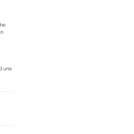
che
un
ad una