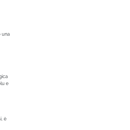
o una
gica
blu e
, è