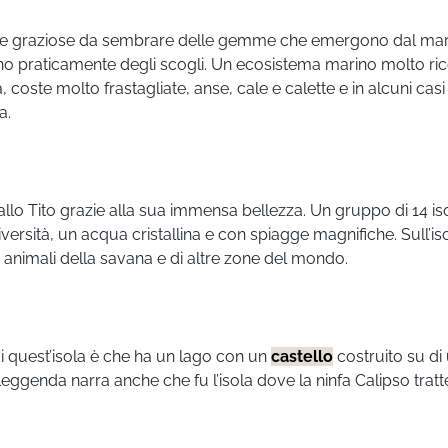
ente graziose da sembrare delle gemme che emergono dal mar
no praticamente degli scogli. Un ecosistema marino molto ric
, coste molto frastagliate, anse, cale e calette e in alcuni casi
a.
allo Tito grazie alla sua immensa bellezza. Un gruppo di 14 is
versità, un acqua cristallina e con spiagge magnifiche. Sull’is
n animali della savana e di altre zone del mondo.
i quest’isola è che ha un lago con un
castello
costruito su di
a leggenda narra anche che fu l’isola dove la ninfa Calipso trat