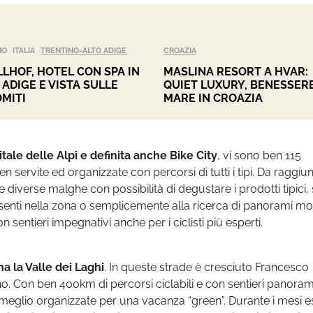
NO
ITALIA
TRENTINO-ALTO ADIGE
CROAZIA
LHOF, HOTEL CON SPA IN
MASLINA RESORT A HVAR:
 ADIGE E VISTA SULLE
QUIET LUXURY, BENESSERE
MITI
MARE IN CROAZIA
itale delle Alpi e definita anche Bike City
, vi sono ben 115
ben servite ed organizzate con percorsi di tutti i tipi. Da raggi
alle diverse malghe con possibilità di degustare i prodotti tipici,
senti nella zona o semplicemente alla ricerca di panorami mo
n sentieri impegnativi anche per i ciclisti più esperti.
 la Valle dei Laghi
. In queste strade è cresciuto Francesco
no. Con ben 400km di percorsi ciclabili e con sentieri panoram
ne meglio organizzate per una vacanza “green”. Durante i mesi es