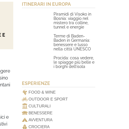
ITINERARI IN EUROPA
Piramidi di Visoko in
Bosnia: viaggio nel
mistero tra colline,
tunnel e energie
 E
Terme di Baden-
Baden in Germania:
benessere e lusso
nella città UNESCO
Procida: cosa vedere,
le spiagge più belle e
i borghi dell’isola
ungere
 sino
ESPERIENZE
ntani
FOOD & WINE
OUTDOOR E SPORT
CULTURALI
BENESSERE
ici e
AVVENTURA
tivi
CROCIERA