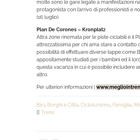
molte sono le gare legate a manifestazioni naz
protagonista con l’arrivo di professionisti e
(16 luglio).
Plan De Corones – Kronplatz
Altra zone rinomata per le piste ciclabili è il
attrezzatissima per chi ama stare a contatto c
possibilità di effettuare diverse tappe come Br
appositamente studiati per i bambini ed il lo
questa vacanza in cui è possibile includere a
altro.
Per ulteriori informazioni |
www.megliointren
Bici
,
Borghi e Citta
,
Cicloturismo
,
Famiglia
,
Mo
Treno