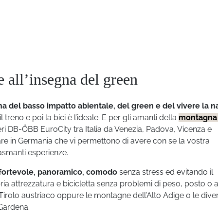
te all’insegna del green
a del basso impatto abientale, del green e del vivere la n
 treno e poi la bici è l’ideale. E per gli amanti della
montagna 
eri DB-ÖBB EuroCity tra Italia da Venezia, Padova, Vicenza e
vare in Germania che vi permettono di avere con se la vostra
iasmanti esperienze.
onfortevole, panoramico, comodo
senza stress ed evitando il
opria attrezzatura e bicicletta senza problemi di peso, posto o a
l Tirolo austriaco oppure le montagne dell’Alto Adige o le dive
 Gardena.