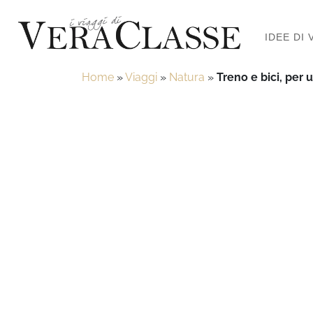
IDEE DI 
Home
»
Viaggi
»
Natura
»
Treno e bici, per 