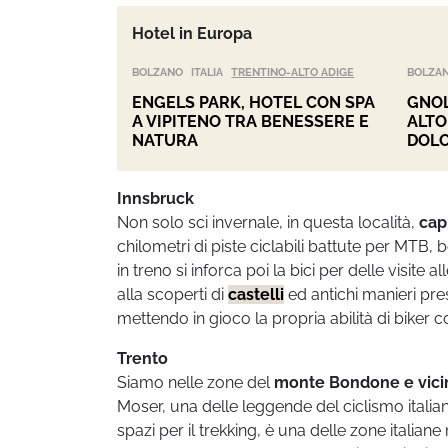
Hotel in Europa
BOLZANO
ITALIA
TRENTINO-ALTO ADIGE
BOLZA
ENGELS PARK, HOTEL CON SPA
GNOL
A VIPITENO TRA BENESSERE E
ALTO
NATURA
DOLO
Innsbruck
Non solo sci invernale, in questa località,
cap
chilometri di piste ciclabili battute per MTB, 
in treno si inforca poi la bici per delle visite 
alla scoperti di
castelli
ed antichi manieri pre
mettendo in gioco la propria abilità di biker co
Trento
Siamo nelle zone del
monte Bondone e vicina
Moser, una delle leggende del ciclismo italia
spazi per il trekking, è una delle zone italia