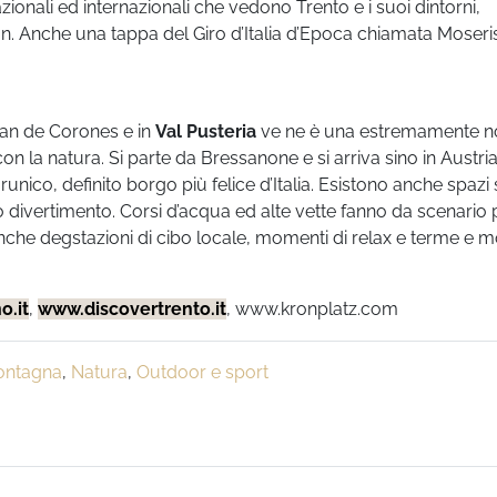
ionali ed internazionali che vedono Trento e i suoi dintorni,
 non. Anche una tappa del Giro d’Italia d’Epoca chiamata Moser
 Plan de Corones e in
Val Pusteria
ve ne è una estremamente n
on la natura. Si parte da Bressanone e si arriva sino in Austri
unico, definito borgo più felice d’Italia. Esistono anche spazi
ro divertimento. Corsi d’acqua ed alte vette fanno da scenario 
nche degstazioni di cibo locale, momenti di relax e terme e m
o.it
,
www.discovertrento.it
, www.kronplatz.com
ntagna
,
Natura
,
Outdoor e sport