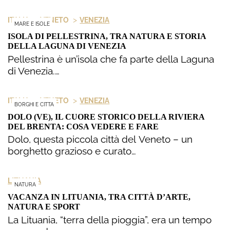
>
>
ITALIA
VENETO
VENEZIA
MARE E ISOLE
ISOLA DI PELLESTRINA, TRA NATURA E STORIA
DELLA LAGUNA DI VENEZIA
Pellestrina è un’isola che fa parte della Laguna
di Venezia.…
>
>
ITALIA
VENETO
VENEZIA
BORGHI E CITTA
DOLO (VE), IL CUORE STORICO DELLA RIVIERA
DEL BRENTA: COSA VEDERE E FARE
Dolo, questa piccola città del Veneto – un
borghetto grazioso e curato…
LITUANIA
NATURA
VACANZA IN LITUANIA, TRA CITTÀ D’ARTE,
NATURA E SPORT
La Lituania, “terra della pioggia”, era un tempo