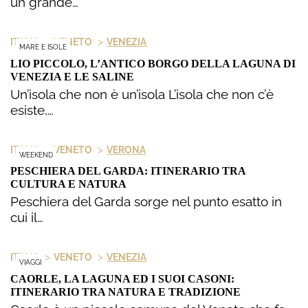
un grande…
>
>
ITALIA
VENETO
VENEZIA
MARE E ISOLE
LIO PICCOLO, L’ANTICO BORGO DELLA LAGUNA DI
VENEZIA E LE SALINE
Un’isola che non è un’isola L’isola che non c’è
esiste,…
>
>
ITALIA
VENETO
VERONA
WEEKEND
PESCHIERA DEL GARDA: ITINERARIO TRA
CULTURA E NATURA
Peschiera del Garda sorge nel punto esatto in
cui il…
>
>
ITALIA
VENETO
VENEZIA
VIAGGI
CAORLE, LA LAGUNA ED I SUOI CASONI:
ITINERARIO TRA NATURA E TRADIZIONE