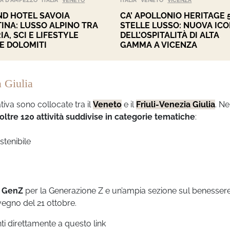
A D'AMPEZZO
ITALIA
VENETO
ITALIA
VENETO
VICENZA
D HOTEL SAVOIA
CA’ APOLLONIO HERITAGE 
INA: LUSSO ALPINO TRA
STELLE LUSSO: NUOVA IC
IA, SCI E LIFESTYLE
DELL’OSPITALITÀ DI ALTA
E DOLOMITI
GAMMA A VICENZA
a Giulia
tiva sono collocate tra il
Veneto
e il
Friuli-Venezia Giulia
. Ne
oltre 120 attività suddivise in categorie tematiche
:
stenibile
.
a
GenZ
per la Generazione Z e un’ampia sezione sul benessere,
vegno del 21 ottobre.
ti direttamente a questo link