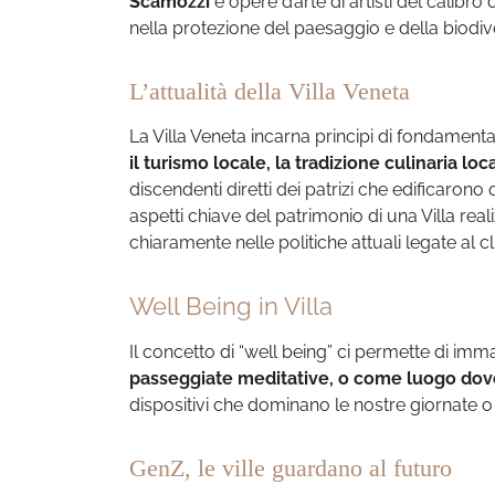
Scamozzi
e opere d’arte di artisti del calibro 
nella protezione del paesaggio e della biodive
L’attualità della Villa Veneta
La Villa Veneta incarna principi di fondamentale
il turismo locale, la tradizione culinaria loc
discendenti diretti dei patrizi che edificarono
aspetti chiave del patrimonio di una Villa real
chiaramente nelle politiche attuali legate al c
Well Being in Villa
Il concetto di “well being” ci permette di imm
passeggiate meditative, o come luogo dove
dispositivi che dominano le nostre giornate o
GenZ, le ville guardano al futuro