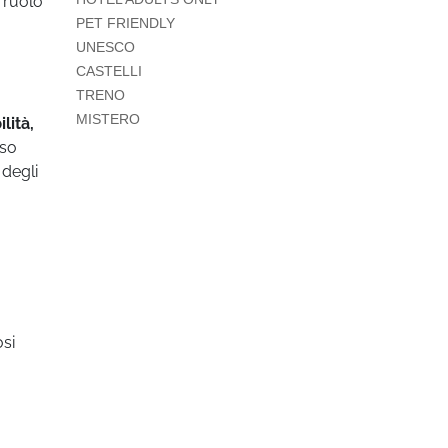
 ruolo
PET FRIENDLY
UNESCO
CASTELLI
TRENO
MISTERO
lità,
sso
 degli
si