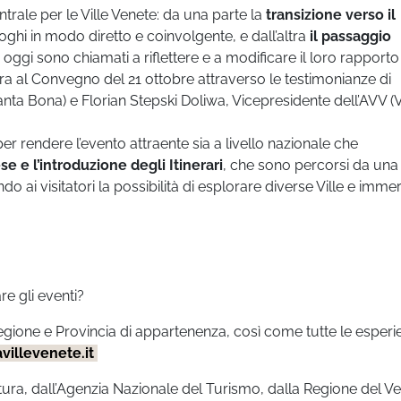
rale per le Ville Venete: da una parte la
transizione verso il
luoghi in modo diretto e coinvolgente, e dall’altra
il passaggio
te oggi sono chiamati a riflettere e a modificare il loro rapport
ra al Convegno del 21 ottobre attraverso le testimonianze di
ta Bona) e Florian Stepski Doliwa, Vicepresidente dell’AVV (V
 per rendere l’evento attraente sia a livello nazionale che
se e l’introduzione degli Itinerari
, che sono percorsi da una 
ndo ai visitatori la possibilità di esplorare diverse Ville e imme
e gli eventi?
 Regione e Provincia di appartenenza, così come tutte le esper
villevenete.it
ltura, dall’Agenzia Nazionale del Turismo, dalla Regione del V