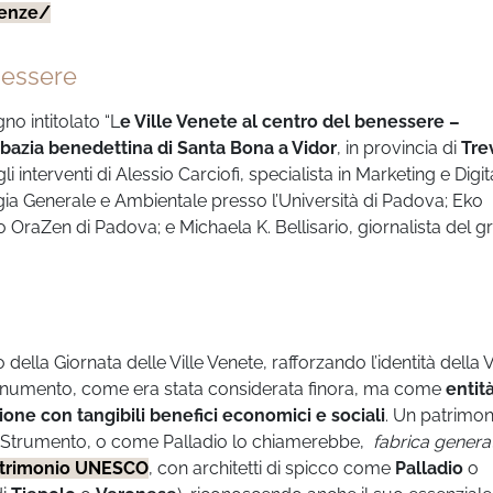
ienze/
nessere
no intitolato “L
e Ville Venete al centro del benessere –
bazia benedettina di Santa Bona a Vidor
, in provincia di
Tre
nterventi di Alessio Carciofi, specialista in Marketing e Digit
gia Generale e Ambientale presso l’Università di Padova; Eko
aZen di Padova; e Michaela K. Bellisario, giornalista del 
della Giornata delle Ville Venete, rafforzando l’identità della V
onumento, come era stata considerata finora, ma come
entit
zione con tangibili benefici economici e sociali
. Un patrimon
i. Strumento, o come Palladio lo chiamerebbe,
fabrica genera
Patrimonio UNESCO
, con architetti di spicco come
Palladio
o