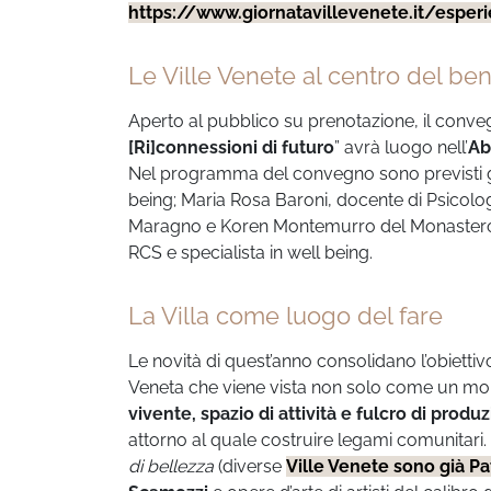
https://www.giornatavillevenete.it/esper
Le Ville Venete al centro del be
Aperto al pubblico su prenotazione, il conveg
[Ri]connessioni di futuro
” avrà luogo nell’
Ab
Nel programma del convegno sono previsti gli i
being; Maria Rosa Baroni, docente di Psicolo
Maragno e Koren Montemurro del Monastero Or
RCS e specialista in well being.
La Villa come luogo del fare
Le novità di quest’anno consolidano l’obiettivo 
Veneta che viene vista non solo come un m
vivente, spazio di attività e fulcro di produ
attorno al quale costruire legami comunitar
di bellezza
(diverse
Ville Venete sono già 