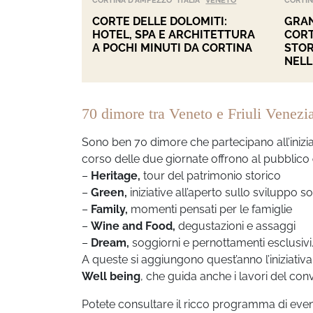
CORTINA D'AMPEZZO
ITALIA
VENETO
CORTIN
CORTE DELLE DOLOMITI:
GRAN
HOTEL, SPA E ARCHITETTURA
CORT
A POCHI MINUTI DA CORTINA
STOR
NELL
70 dimore tra Veneto e Friuli Venezi
Sono ben 70 dimore che partecipano all’inizia
corso delle due giornate offrono al pubblico
–
Heritage,
tour del patrimonio storico
–
Green,
iniziative all’aperto sullo sviluppo so
–
Family,
momenti pensati per le famiglie
–
Wine and Food,
degustazioni e assaggi
–
Dream,
soggiorni e pernottamenti esclusivi
A queste si aggiungono quest’anno l’iniziativ
Well being
, che guida anche i lavori del con
Potete consultare il ricco programma di even