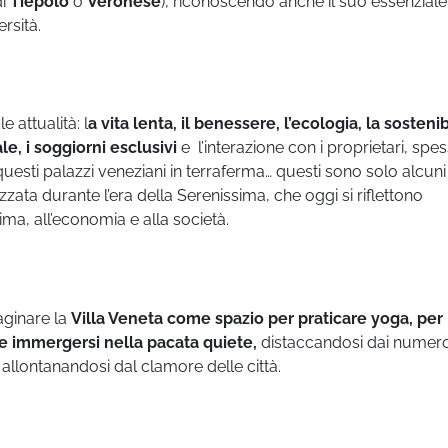
di
Tiepolo
o
Veronese
), riconoscendo anche il suo essenziale
rsità.
 attualità: l
a vita lenta, il benessere, l’ecologia, la sostenibi
ale, i soggiorni esclusivi
e l’interazione con i proprietari, spe
 questi palazzi veneziani in terraferma… questi sono solo alcuni
izzata durante l’era della Serenissima, che oggi si riflettono
lima, all’economia e alla società.
aginare la
Villa Veneta come spazio per praticare yoga, per
 immergersi nella pacata quiete,
distaccandosi dai numero
 allontanandosi dal clamore delle città.