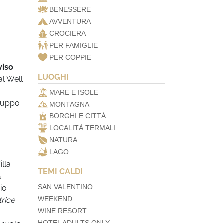
BENESSERE
AVVENTURA
CROCIERA
PER FAMIGLIE
PER COPPIE
viso
.
LUOGHI
al Well
MARE E ISOLE
gruppo
MONTAGNA
BORGHI E CITTÀ
LOCALITÀ TERMALI
NATURA
LAGO
illa
TEMI CALDI
à
SAN VALENTINO
io
WEEKEND
trice
WINE RESORT
HOTEL ADULTS ONLY