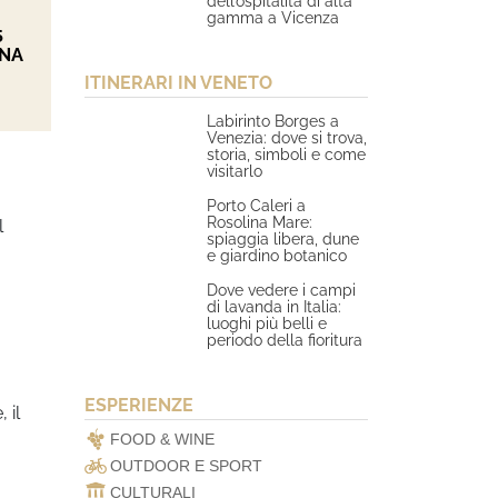
dell’ospitalità di alta
gamma a Vicenza
5
ONA
ITINERARI IN VENETO
Labirinto Borges a
Venezia: dove si trova,
storia, simboli e come
visitarlo
Porto Caleri a
Rosolina Mare:
l
spiaggia libera, dune
e giardino botanico
Dove vedere i campi
di lavanda in Italia:
luoghi più belli e
periodo della fioritura
ESPERIENZE
 il
FOOD & WINE
OUTDOOR E SPORT
CULTURALI