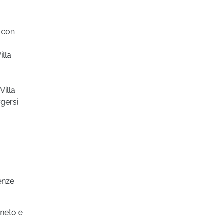
o con
illa
Villa
rgersi
ienze
eneto e