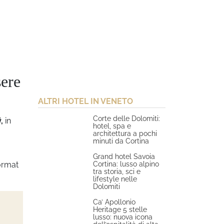
sere
ALTRI HOTEL IN VENETO
Corte delle Dolomiti:
,
in
hotel, spa e
architettura a pochi
minuti da Cortina
Grand hotel Savoia
Cortina: lusso alpino
format
tra storia, sci e
lifestyle nelle
Dolomiti
Ca’ Apollonio
Heritage 5 stelle
lusso: nuova icona