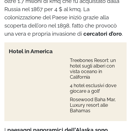
oltre 1.7 milioni di kmq che fu acquistato dalla
Russia nel 1867 per 4 $ al kmq. La
colonizzazione del Paese iniziò grazie alla
scoperta dell’oro nel 1898, fatto che provocò
una vera e propria invasione di
cercatori d’oro
.
Hotel in America
Treebones Resort: un
hotel sugli alberi con
vista oceano in
California
4 hotel esclusivi dove
giocare a golf
Rosewood Baha Mar,
Luxury resort alle
Bahamas
I
paesaggi panoramici dell’Alaska sono