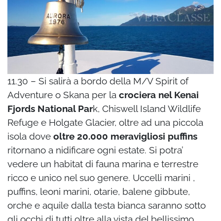
11.30 – Si salirà a bordo della M/V Spirit of
Adventure o Skana per la
crociera nel Kenai
Fjords National Par
k, Chiswell Island Wildlife
Refuge e Holgate Glacier, oltre ad una
piccola
isola dove
oltre 20.000 meravigliosi puffins
ritornano a nidificare ogni estate.
Si potra’
vedere un habitat di fauna marina e terrestre
ricco e unico nel suo genere. Uccelli
marini ,
puffins, leoni marini, otarie, balene gibbute,
orche e aquile dalla testa bianca
saranno sotto
gli occhi di tutti oltre alla vista del bellissimo