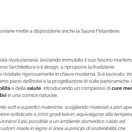
eroniane mette a disposizione anche la Sauna Finlandese.
’ala rivoluzionaria, lasciando immutato il suo fascino manten
rso l’architettura e il design, a riproporre la tradizione
e rivisitate rigorosamente in chiave moderna. Si è lavorato, ino
imo piano dell’hotel e la progettazione di suite panoramiche. 
ilità
e della
salute
, introducendo un complesso di
cure me
tivi
in una cornice naturale.
nte soft e superfici materiche, scegliendo
materiali a pori aper
ore sofisticate a 2700 gradi kelvin, equivalgono alla temper
vicinarsi il più possibile a un ambiente domestico caldo ed
om made in legno in linea ai principi di sostenibilità che