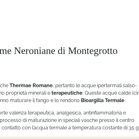
rme Neroniane di Montegrotto
iche
Thermae Romane
, pertanto le acque ipertermali salso-
o proprietà minerali e
terapeutiche
. Queste acque calde
(ci
, fanno maturare il fango e lo rendono
Bioargilla Termale
.
orte valenza terapeutica, analgesica, antinfiammatoria e
l processo di maturazione in speciali vasche presso il centro
 contatto con l’acqua termale a temperatura costante di 35 g