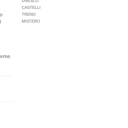
UNESCO
CASTELLI
io
TRENO
l
MISTERO
terme.