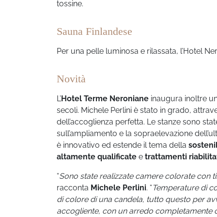
tossine.
Sauna Finlandese
Per una pelle luminosa e rilassata, l’Hotel N
Novità
L’
Hotel Terme Neroniane
inaugura inoltre un
secoli. Michele Perlini è stato in grado, attrave
dell’accoglienza perfetta. Le stanze sono stat
sull’ampliamento e la sopraelevazione dell’ult
è innovativo ed estende il tema della
sostenib
altamente qualificate
e
trattamenti riabilita
“
Sono state realizzate camere colorate con ti
racconta
Michele Perlini
. “
Temperature di col
di colore di una candela
, tutto questo per av
accogliente, con un arredo completamente cust