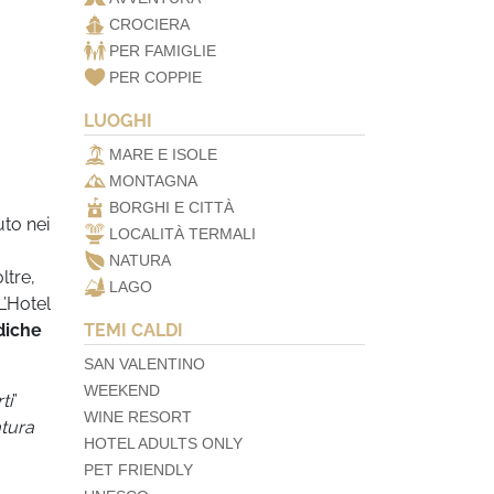
CROCIERA
PER FAMIGLIE
PER COPPIE
LUOGHI
MARE E ISOLE
MONTAGNA
BORGHI E CITTÀ
uto nei
LOCALITÀ TERMALI
NATURA
ltre,
LAGO
L’Hotel
diche
TEMI CALDI
SAN VALENTINO
WEEKEND
ti
”
WINE RESORT
atura
HOTEL ADULTS ONLY
PET FRIENDLY