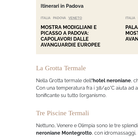
Itinerari in Padova
ITALIA
PADOVA
VENETO
ITALIA
MOSTRA MODIGLIANI E
PALA
PICASSO A PADOVA:
MOST
CAPOLAVORI DALLE
AVAN
AVANGUARDIE EUROPEE
La Grotta Termale
Nella Grotta termale dell
‘hotel neroniane
, c
Con una temperatura fra i 38/40
°C aiuta ad 
tonificante su tutto l’organismo.
Tre Piscine Termali
Nettuno, Venere e Olimpia sono le tre splend
neroniane Montegrotto
, con idromassaggi, s