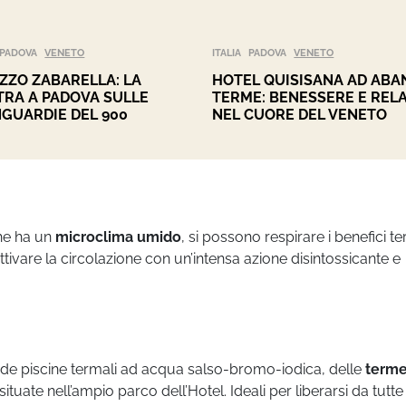
PADOVA
VENETO
ITALIA
PADOVA
VENETO
ZZO ZABARELLA: LA
HOTEL QUISISANA AD ABA
RA A PADOVA SULLE
TERME: BENESSERE E REL
GUARDIE DEL 900
NEL CUORE DEL VENETO
he ha un
microclima umido
, si possono respirare i benefici te
attivare la circolazione con un’intensa azione disintossicante e
ide piscine termali ad acqua salso-bromo-iodica, delle
term
ituate nell’ampio parco dell’Hotel. Ideali per liberarsi da tutte