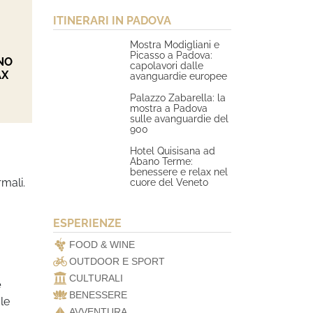
ITINERARI IN PADOVA
Mostra Modigliani e
Picasso a Padova:
NO
capolavori dalle
AX
avanguardie europee
Palazzo Zabarella: la
mostra a Padova
sulle avanguardie del
900
Hotel Quisisana ad
Abano Terme:
benessere e relax nel
rmali.
cuore del Veneto
ESPERIENZE
FOOD & WINE
OUTDOOR E SPORT
CULTURALI
e
BENESSERE
 le
AVVENTURA