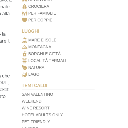
rmale
CROCIERA
 alla
PER FAMIGLIE
PER COPPIE
LUOGHI
 la
MARE E ISOLE
re il
MONTAGNA
BORGHI E CITTÀ
LOCALITÀ TERMALI
NATURA
LAGO
a che
ORL ,
TEMI CALDI
icket
SAN VALENTINO
ato
WEEKEND
WINE RESORT
HOTEL ADULTS ONLY
PET FRIENDLY