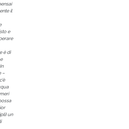
pensai
nte il
e
sto e
perare
e è di
 e
In
e –
c’è
acqua
umeri
 possa
ior
pli) un
i