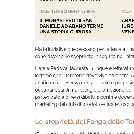
ITALIA
TERME DI ABANO
VENETO
ITALIA
IL MONASTERO DI SAN
ABAN
DANIELE AD ABANO TERME:
IL R
UNA STORIA CURIOSA
VEN
Ma le iniziative che passano per la testa all’in
sono diverse, le scoprirete in seguito nell’inte
Nata a Padova, laureata in lingue e letterat
legame con il territorio dove vive ed opera: 
anni in una presenza consapevole e propositi
occupandosi di marketing e promozione dei co
partecipato a diversi dibatti, incontri e doce
marketing dei club di prodotto-cluster, ospita
Le proprietà del Fango delle 
C’è un numero a cui Ida Poletto tiene molto: i