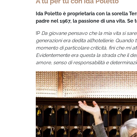
A tu per tu con Ida Poletto
Ida Poletto è proprietaria con la sorella T
padre nel 1967, la passione di una vita. Se 
IP
Da giovane pensavo che la mia vita si sare
generazioni era dedita all’hotellerie. Quan
momento di particolare criticità, finì che mi af
Evidentemente era questa la strada che il d
amore, senso di responsabilità e determinazi