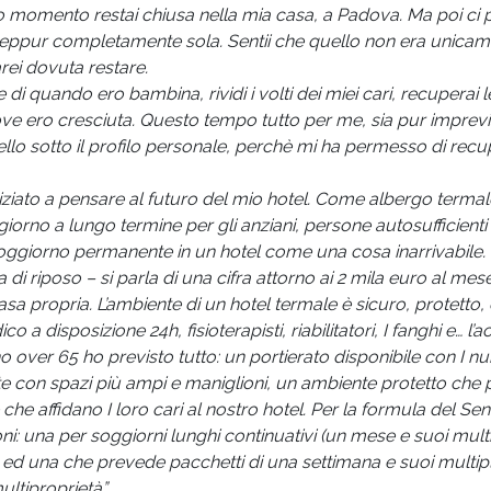
o momento restai chiusa nella mia casa, a Padova. Ma poi ci 
lì, seppur completamente sola. Sentii che quello non era unicame
rei dovuta restare.
 quando ero bambina, rividi i volti dei miei cari, recuperai l
dove ero cresciuta. Questo tempo tutto per me, sia pur imprevi
lo sotto il profilo personale, perchè mi ha permesso di recu
niziato a pensare al futuro del mio hotel. Come albergo termal
ggiorno a lungo termine per gli anziani, persone autosufficienti
 soggiorno permanente in un hotel come una cosa inarrivabile. 
i riposo – si parla di una cifra attorno ai 2 mila euro al mes
 propria. L’ambiente di un hotel termale è sicuro, protetto, 
disposizione 24h, fisioterapisti, riabilitatori, I fanghi e… l’
o over 65 ho previsto tutto: un portierato disponibile con I n
ate con spazi più ampi e maniglioni, un ambiente protetto che
ie che affidano I loro cari al nostro hotel. Per la formula del Sen
: una per soggiorni lunghi continuativi (un mese e suoi multi
d una che prevede pacchetti di una settimana e suoi multipl
ltiproprietà” .