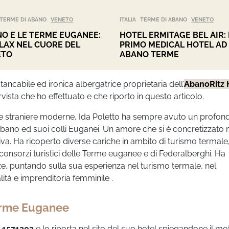
TERME DI ABANO
VENETO
ITALIA
TERME DI ABANO
VENETO
O E LE TERME EUGANEE:
HOTEL ERMITAGE BEL AIR: 
ELAX NEL CUORE DEL
PRIMO MEDICAL HOTEL AD
ETO
ABANO TERME
stancabile ed ironica albergatrice proprietaria dell’
AbanoRitz 
rvista che ho effettuato e che riporto in questo articolo.
ure straniere moderne, Ida Poletto ha sempre avuto un profon
Abano ed suoi colli Euganei. Un amore che si è concretizzato n
va. Ha ricoperto diverse cariche in ambito di turismo termale
nsorzi turistici delle Terme euganee e di Federalberghi. Ha
nze, puntando sulla sua esperienza nel turismo termale, nel
lità e imprenditoria femminile .
Terme Euganee
l
1571203
e lo riporta nel sito del suo hotel spiegandone il mot