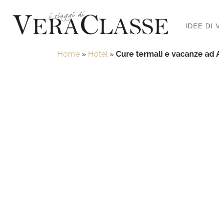
IDEE DI 
Home
»
Hotel
»
Cure termali e vacanze ad A