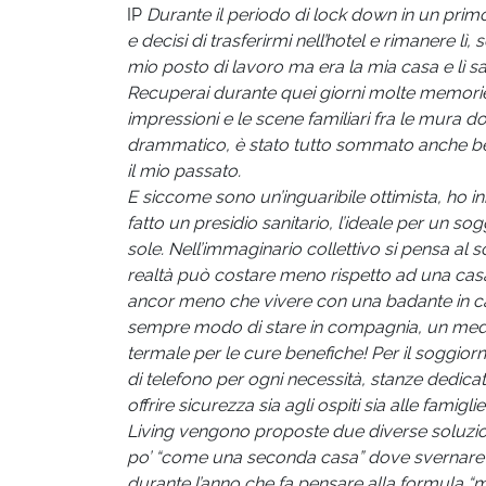
IP
Durante il periodo di lock down in un prim
e decisi di trasferirmi nell’hotel e rimanere 
mio posto di lavoro ma era la mia casa e lì sa
Recuperai durante quei giorni molte memorie di
impressioni e le scene familiari fra le mura 
drammatico, è stato tutto sommato anche bel
il mio passato.
E siccome sono un’inguaribile ottimista, ho i
fatto un presidio sanitario, l’ideale per un so
sole. Nell’immaginario collettivo si pensa al
realtà può costare meno rispetto ad una casa d
ancor meno che vivere con una badante in casa
sempre modo di stare in compagnia, un medico a 
termale per le cure benefiche! Per il soggiorn
di telefono per ogni necessità, stanze dedic
offrire sicurezza sia agli ospiti sia alle famigl
Living vengono proposte due diverse soluzioni
po’ “come una seconda casa” dove svernare e
durante l’anno che fa pensare alla formula “mu