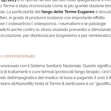
no Terme è stata riconosciuta come la più grande stazione te
pia.
La particolarità del
fango delle Terme Euganee
è dovuta
tteri, in grado di produrre sostanze con importante effetto
r l’ osteoartrosi l’ osteoporosi, i reumatismi e le patologie
enefichi anche contro lo stress essendo preventivi e stimolando
 circolazione, per disintossicare l’organismo e per remineralizza
co convenzionato
venzionato
con il Sistema Sanitario Nazionale. Questo signific
i di trattamenti e cure termali (protocolli fango terapici, cicli 
ndo dell’impegnativa del medico di base e pagando il solo il t
andare all’AbanoRitz hotel di Terme & benEssere è un “giustific