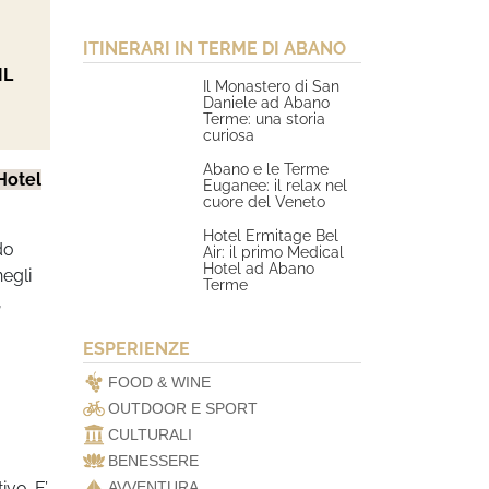
ITINERARI IN TERME DI ABANO
IL
Il Monastero di San
Daniele ad Abano
Terme: una storia
curiosa
Abano e le Terme
Hotel
Euganee: il relax nel
cuore del Veneto
Hotel Ermitage Bel
do
Air: il primo Medical
Hotel ad Abano
egli
Terme
,
ESPERIENZE
FOOD & WINE
OUTDOOR E SPORT
CULTURALI
BENESSERE
ivo. E’
AVVENTURA