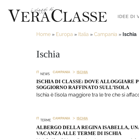
IDEE DI 
Home
»
Europa
»
Italia
»
Campania
»
Ischia
Ischia
>
>
ITALIA
CAMPANIA
ISCHIA
NEWS
ISCHIA DI CLASSE: DOVE ALLOGGIARE 
SOGGIORNO RAFFINATO SULL’ISOLA
Ischia è l’isola maggiore tra le tre che si affa
>
>
ITALIA
CAMPANIA
ISCHIA
TERME
ALBERGO DELLA REGINA ISABELLA, UN
VACANZA ALLE TERME DI ISCHIA