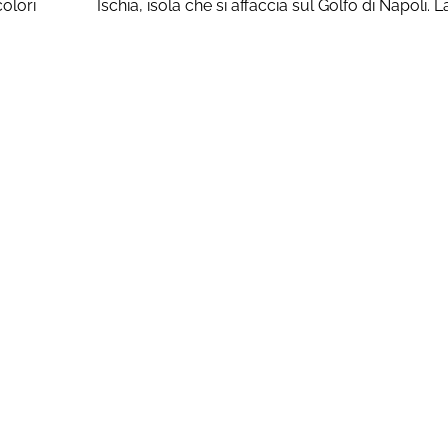
olori
Ischia, isola che si affaccia sul Golfo di Napoli. L