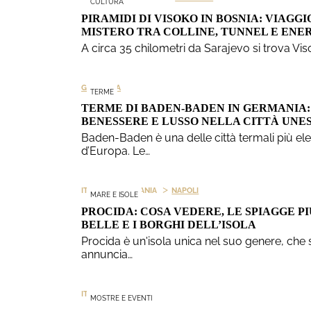
CULTURA
PIRAMIDI DI VISOKO IN BOSNIA: VIAGGI
MISTERO TRA COLLINE, TUNNEL E ENE
A circa 35 chilometri da Sarajevo si trova Vi
GERMANIA
TERME
TERME DI BADEN-BADEN IN GERMANIA:
BENESSERE E LUSSO NELLA CITTÀ UNE
Baden-Baden è una delle città termali più ele
d’Europa. Le…
>
>
ITALIA
CAMPANIA
NAPOLI
MARE E ISOLE
PROCIDA: COSA VEDERE, LE SPIAGGE PI
BELLE E I BORGHI DELL’ISOLA
Procida è un'isola unica nel suo genere, che s
annuncia…
>
ITALIA
SICILIA
MOSTRE E EVENTI