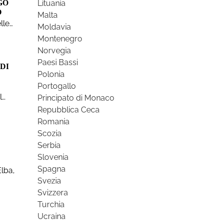
GO
Lituania
O
Malta
lle…
Moldavia
Montenegro
Norvegia
Paesi Bassi
DI
Polonia
Portogallo
l…
Principato di Monaco
Repubblica Ceca
Romania
Scozia
Serbia
Slovenia
Spagna
Elba,
Svezia
Svizzera
Turchia
Ucraina