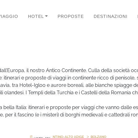
VIAGGIO
HOTEL
PROPOSTE
DESTINAZIONI
dall’Europa, il nostro Antico Continente. Culla della società 
 itinerari e proposte di viaggi in continente ricco di penisole, s
avia, tra Hotel-Igloo e aurore boreali, alle bianche spiagge d
li olandesi. I Templi della Turchia e i Castelli della Romania c
 bella Italia: itinerari e proposte per viaggi che vanno dalle es
te, per il fascino (e i misteri) di borghi medievali e cattedrali
>
>
ITALIA
TRENTINO-ALTO ADIGE
BOLZANO