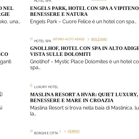
HOTEL SPA
O NEL
ENGELS PARK, HOTEL CON SPA A VIPITENO
RGIE
BENESSERE E NATURA
soko, una…
Engels Park – Cuore Felice è un hotel con spa…
>
>
ITALIA
TRENTINO-ALTO ADIGE
BOLZANO
HOTEL SPA
GNOLLHOF, HOTEL CON SPA IN ALTO ADIGE
SCO
VISTA SULLE DOLOMITI
ganti
Gnollhof – Mystic Place Dolomites è un hotel c
spa…
CROAZIA
LUXURY HOTEL
Ù
MASLINA RESORT A HVAR: QUIET LUXURY,
BENESSERE E MARE IN CROAZIA
i
Maslina Resort si trova nella baia di Maslinica, 
la…
>
>
ITALIA
MARCHE
FERMO
BORGHI E CITTA