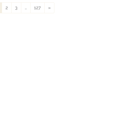
2
3
…
127
»