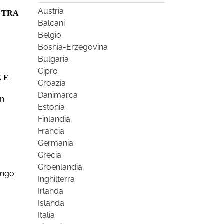
Austria
 TRA
Balcani
Belgio
Bosnia-Erzegovina
Bulgaria
Cipro
 E
Croazia
Danimarca
on
Estonia
Finlandia
Francia
Germania
Grecia
Groenlandia
lungo
Inghilterra
Irlanda
Islanda
Italia