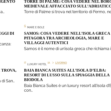
RIGENTO
TORRE DI PALME: COSA VEDERE NEL BOR
MEDIEVALE AFFACCIATO SULL’ADRIATIC
ca…
Torre di Palme si trova nel territorio di Fermo, ne
GRECIA
MARE E ISOLE
EGGI DI
SAMOS: COSA VEDERE NELL’ISOLA GRECA 
PITAGORA TRA ARCHEOLOGIA, MARE E
VILLAGGI AUTENTICI
acanza:
Samos è il nome di un’isola greca che richiama i
>
>
ITALIA
TOSCANA
LIVORNO
LUXURY HOTEL
 TROVA,
BAIA BIANCA SUITES ALL’ISOLA D’ELBA:
RESORT DI LUSSO SULLA SPIAGGIA DELLA
BIODOLA
a di San…
Baia Bianca Suites è un luxury resort all’Isola d’
con…