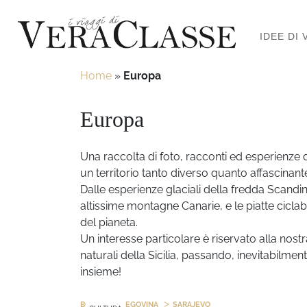
IDEE DI 
Home
»
Europa
Europa
Una raccolta di foto, racconti ed esperienze 
un territorio tanto diverso quanto affascinante:
Dalle esperienze glaciali della fredda Scandin
altissime montagne Canarie, e le piatte ciclabi
del pianeta.
Un interesse particolare è riservato alla nostra
naturali della Sicilia, passando, inevitabilmen
insieme!
>
BOSNIA-ERZEGOVINA
SARAJEVO