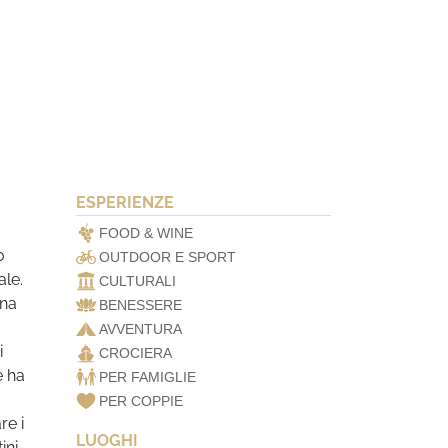
ESPERIENZE
FOOD & WINE
o
OUTDOOR E SPORT
ale.
CULTURALI
una
BENESSERE
AVVENTURA
i
CROCIERA
 ha
PER FAMIGLIE
PER COPPIE
re i
LUOGHI
ini