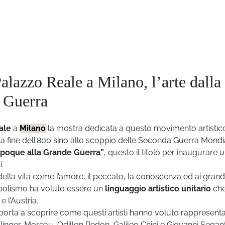
alazzo Reale a Milano, l’arte dalla
 Guerra
ale
a
Milano
la mostra dedicata a questo movimento artistic
la fine dell’800 sino allo scoppio delle Seconda Guerra Mondi
 Epoque alla Grande Guerra”
, questo il titolo per inaugurare 
.
 della vita come l’amore, il peccato, la conoscenza ed ai grand
Simbolismo ha voluto essere un
linguaggio artistico unitario
che
e l’Austria.
 porta a scoprire come questi artisti hanno voluto rappresenta
linger, Moreau, Odillon Redon, Galileo Chini e Giovanni Segant