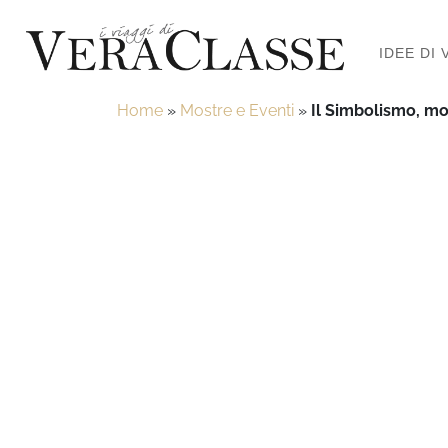
IDEE DI 
Home
»
Mostre e Eventi
»
Il Simbolismo, mo