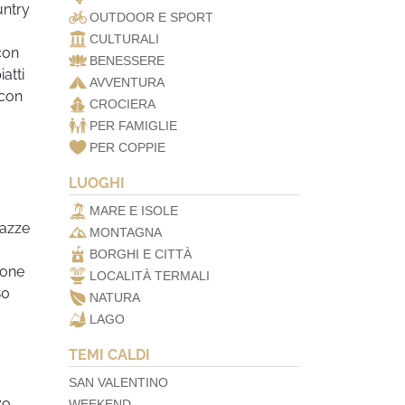
untry
OUTDOOR E SPORT
CULTURALI
 con
BENESSERE
atti
AVVENTURA
 con
CROCIERA
PER FAMIGLIE
PER COPPIE
LUOGHI
MARE E ISOLE
razze
MONTAGNA
BORGHI E CITTÀ
ione
LOCALITÀ TERMALI
80
NATURA
LAGO
TEMI CALDI
SAN VALENTINO
zo
WEEKEND