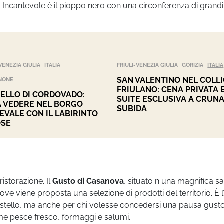
iche. Incantevole è il pioppo nero con una circonferenza di grandi
VENEZIA GIULIA
ITALIA
FRIULI-VENEZIA GIULIA
GORIZIA
ITALIA
SAN VALENTINO NEL COLL
NONE
FRIULANO: CENA PRIVATA 
ELLO DI CORDOVADO:
SUITE ESCLUSIVA A CRUNA
 VEDERE NEL BORGO
SUBIDA
EVALE CON IL LABIRINTO
OSE
istorazione. Il
Gusto di Casanova
, situato n una magnifica sa
dove viene proposta una selezione di prodotti del territorio. È l
castello, ma anche per chi volesse concedersi una pausa gust
e pesce fresco, formaggi e salumi.