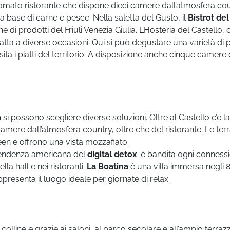
nomato ristorante che dispone dieci camere dall’atmosfera co
 a base di carne e pesce. Nella saletta del Gusto, il
Bistrot del
 di prodotti del Friuli Venezia Giulia. L’Hosteria del Castello,
tta a diverse occasioni. Qui si può degustare una varietà di pi
ta i piatti del territorio. A disposizione anche cinque camere
a
si possono scegliere diverse soluzioni. Oltre al Castello c’è la
amere dall’atmosfera country, oltre che del ristorante. Le ter
een e offrono una vista mozzafiato.
 tendenza americana del
digital detox
: è bandita ogni conness
la hall e nei ristoranti.
La Boatina
è una villa immersa negli 
ppresenta il luogo ideale per giornate di relax.
colline e grazie ai saloni, al parco secolare e all’ampio terraz