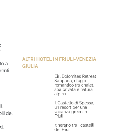
f
ALTRI HOTEL IN FRIULI-VENEZIA
to a
GIULIA
renti
Eirl Dolomites Retreat
Sappada, rifugio
romantico tra chalet,
spa privata e natura
alpina
Il Castello di Spessa,
il
un resort per una
vacanza green in
li del
Friuli
Itinerario tra i castelli
i,
del Friuli