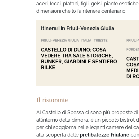
aceri, lecci, platani, tigli, gelsi, piante esot
dimensioni che lo fa ritenere centenario.
Itinerari in Friuli-Venezia Giulia
FRIULI-VENEZIA GIULIA
ITALIA
TRIESTE
FRIULI-
CASTELLO DI DUINO: COSA
PORDE
VEDERE TRA SALE STORICHE,
CAST
BUNKER, GIARDINI E SENTIERO
COSA
RILKE
MEDI
DI R
Il ristorante
Al Castello di Spessa ci sono più proposte di r
all’interno della dimora, è un piccolo bistrot 
per chi soggiorna nelle leganti camere del 
alla scoperta delle
prelibatezze friulane
com