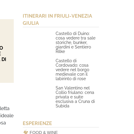
ITINERARI IN FRIULI-VENEZIA
GIULIA
Castello di Duino:
cosa vedere tra sale
storiche, bunker,
giardini e Sentiero
IO
Rilke
E
 DI
Castello di
Cordovado: cosa
vedere nel borgo
medievale con il
labirinto di rose
San Valentino nel
Collio friulano: cena
privata e suite
esclusiva a Cruna di
Subida
letta
’ideale
osa
ESPERIENZE
FOOD & WINE