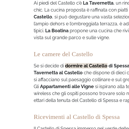
Ai piedi del Castello c’è
La Tavernetta
, un ri
chic. La cucina proposta è raffinata con piatti
Castello
, si può degustare una vasta selezione
l’ampio dehors e l’ombreggiata terrazza, è ada
tipici.
La Boatina
propone una cucina che rivisi
vista sul grande parco e sulle vigne.
Le camere del Castello
Se si decide di
dormire al
Castello
di Spess
Tavernetta al Castello
che dispone di dieci c
si affacciano sul paesaggio collinare e sul gr
Gli
Appartamenti alle Vigne
si ispirano alla
wireless che gli ospiti possono trovare solo nel
ettari della tenuta del Castello di Spessa e ra
Ricevimenti al Castello di Spessa
Il Castello di Spessa immerso nel verde delle 