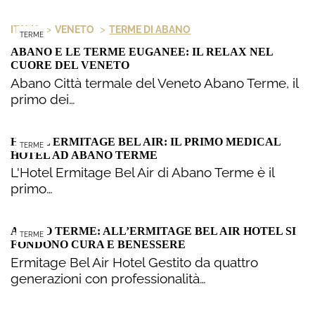
>
>
ITALIA
VENETO
TERME DI ABANO
TERME
ABANO E LE TERME EUGANEE: IL RELAX NEL
CUORE DEL VENETO
Abano Città termale del Veneto Abano Terme, il
primo dei…
HOTEL ERMITAGE BEL AIR: IL PRIMO MEDICAL
TERME
HOTEL AD ABANO TERME
L'Hotel Ermitage Bel Air di Abano Terme è il
primo…
ABANO TERME: ALL’ERMITAGE BEL AIR HOTEL SI
TERME
FONDONO CURA E BENESSERE
Ermitage Bel Air Hotel Gestito da quattro
generazioni con professionalità…