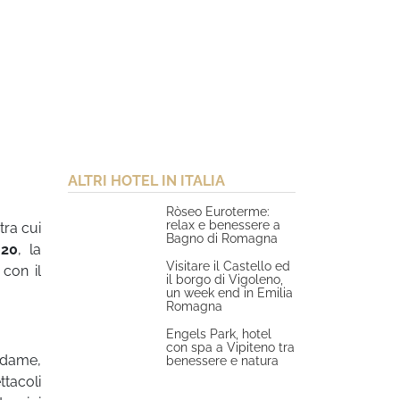
ALTRI HOTEL IN ITALIA
Ròseo Euroterme:
relax e benessere a
tra cui
Bagno di Romagna
020
, la
Visitare il Castello ed
 con il
il borgo di Vigoleno,
un week end in Emilia
Romagna
Engels Park, hotel
con spa a Vipiteno tra
 dame,
benessere e natura
ttacoli