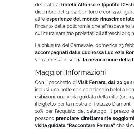
dedicato ai
fratelli Alfonso e Ippolito D’Est
dicembre del 1509. Con loro e con 250 figuran
altre
esperienze del mondo rinascimental
l’incanto delle policromie che affrescavano l
cui mura saranno proiettati gli affreschi origin
La chiusura del Carnevale, domenica 23 febb
accompagnati dalla duchessa Lucrezia Bor
verrà messa in scena
la rievocazione della 
Maggiori Informazioni
Con il pacchetto di
Visit Ferrara, dal 20 gen
inclusi: una notte con colazione in hotel a F
esibizioni, una visita guidata della città (ore 
il biglietto per la mostra di Palazzo Diamanti
10% per l’acquisto del catalogo. Il prezzo 
possono
prenotare direttamente soggiorn
visita guidata “Raccontare Ferrara”
che si s