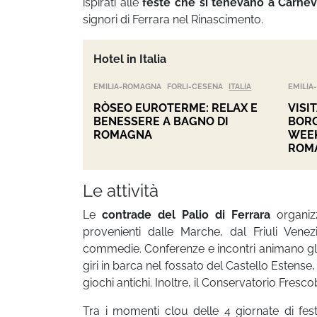
ispirati alle
feste che si tenevano a Carnev
signori di Ferrara nel Rinascimento.
Hotel in Italia
EMILIA-ROMAGNA
FORLI-CESENA
ITALIA
EMILI
RÒSEO EUROTERME: RELAX E
VISI
BENESSERE A BAGNO DI
BORG
ROMAGNA
WEEK
ROM
Le attività
Le
contrade del Palio di Ferrara
organizz
provenienti dalle Marche, dal Friuli Ven
commedie. Conferenze e incontri animano gli 
giri in barca nel fossato del Castello Estense,
giochi antichi. Inoltre, il Conservatorio Fresc
Tra i momenti clou delle 4 giornate di fes