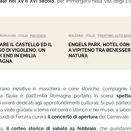
ale nel XV e XVI secolo
, per immergersi nella vita degli Est
A-ROMAGNA
ITALIA
PIACENZA
BOLZANO
ITALIA
TRENTINO-ALTO ADI
TARE IL CASTELLO ED IL
ENGELS PARK, HOTEL CON
O DI VIGOLENO, UN
A VIPITENO TRA BENESSER
 END IN EMILIA
NATURA
AGNA
ano iniziative in maschera e cene storiche, compagnie te
ezia Giulia e dall’Emilia Romagna portano in scena
spetta
eventi dedicati agli approfondimenti culturali. Si può partec
 a visite guidate a tema nel centro storico e nei musei, a labor
obaldi di Ferrara curerà
il concerto di apertura
del Carnevale.
ta,
il corteo storico di sabato 22 febbraio
, che quest’ann