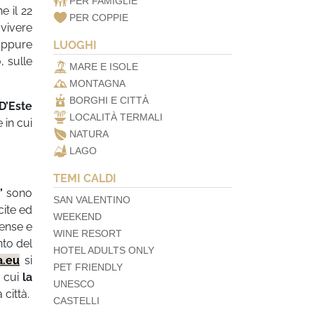
PER FAMIGLIE
e il 22
PER COPPIE
 vivere
oppure
LUOGHI
, sulle
MARE E ISOLE
MONTAGNA
BORGHI E CITTÀ
 D’Este
LOCALITÀ TERMALI
 in cui
NATURA
LAGO
TEMI CALDI
a”
sono
SAN VALENTINO
cite ed
WEEKEND
tense e
WINE RESORT
nto del
HOTEL ADULTS ONLY
a.eu
si
PET FRIENDLY
a cui
la
UNESCO
 città.
CASTELLI