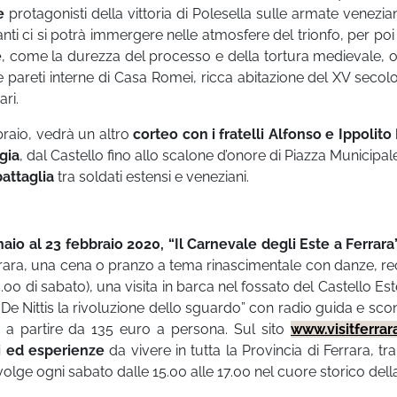
e
protagonisti della vittoria di Polesella sulle armate venezian
ti ci si potrà immergere nelle atmosfere del trionfo, per poi
e
, come la durezza del processo e della tortura medievale, 
e pareti interne di Casa Romei, ricca abitazione del XV secolo
ari.
raio, vedrà un altro
corteo con i fratelli Alfonso e Ippolito
gia
, dal Castello fino allo scalone d’onore di Piazza Municipale
battaglia
tra soldati estensi e veneziani.
naio al 23 febbraio 2020, “Il Carnevale degli Este a Ferrar
errara, una cena o pranzo a tema rinascimentale con danze, re
15.00 di sabato), una visita in barca nel fossato del Castello Es
 “De Nittis la rivoluzione dello sguardo” con radio guida e sco
è a partire da 135 euro a persona. Sul sito
www.visitferrar
i ed esperienze
da vivere in tutta la Provincia di Ferrara, tr
volge ogni sabato dalle 15.00 alle 17.00 nel cuore storico della