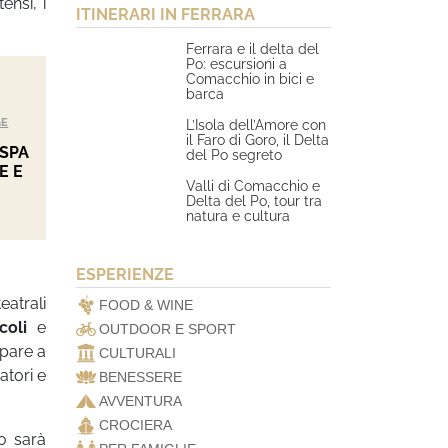
ensi, i
ITINERARI IN FERRARA
Ferrara e il delta del
Po: escursioni a
Comacchio in bici e
barca
GE
L’Isola dell’Amore con
il Faro di Goro, il Delta
 SPA
del Po segreto
E E
Valli di Comacchio e
Delta del Po, tour tra
natura e cultura
ESPERIENZE
atrali
FOOD & WINE
coli
e
OUTDOOR E SPORT
ipare a
CULTURALI
atori e
BENESSERE
AVVENTURA
CROCIERA
o sarà