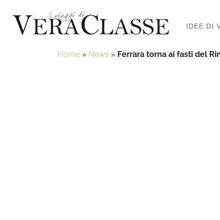
IDEE DI 
Home
»
News
»
Ferrara torna ai fasti del R