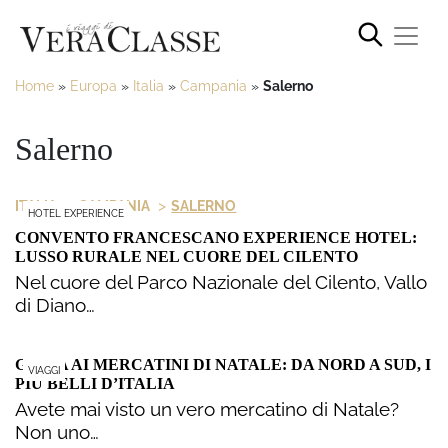
Home
»
Europa
»
Italia
»
Campania
»
Salerno
Salerno
>
>
ITALIA
CAMPANIA
SALERNO
HOTEL EXPERIENCE
CONVENTO FRANCESCANO EXPERIENCE HOTEL:
LUSSO RURALE NEL CUORE DEL CILENTO
Nel cuore del Parco Nazionale del Cilento, Vallo
di Diano…
GUIDA AI MERCATINI DI NATALE: DA NORD A SUD, I
VIAGGI
PIÙ BELLI D’ITALIA
Avete mai visto un vero mercatino di Natale?
Non uno…