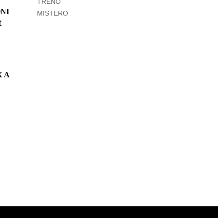
TRENO
NI
MISTERO
t
 A