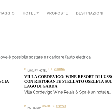
VIAGGIO
HOTEL
PROPOSTE
DESTINAZIONI
ve è possibile sostare e ricaricare l’auto elettrica
>
>
ITALIA
VENETO
VERONA
LUXURY HOTEL
A
VILLA CORDEVIGO: WINE RESORT DI LUSS
ECIA
CON RISTORANTE STELLATO OSELETA SU
LAGO DI GARDA
Villa Cordevigo Wine Relais & Spa è un hotel 5…
>
>
ITALIA
TOSCANA
PISTOIA
HOTEL SPA