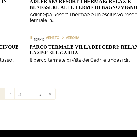
 IN
ADLER SPA RESORT THERMAE: RELAX E
BENESSERE ALLE TERME DI BAGNO VIGNO
Adler Spa Resort Thermae è un esclusivo resor
termale in…
>
>
ITALIA
VENETO
VERONA
TERME
 CINQUE
PARCO TERMALE VILLA DEI CEDRI: RELAX
LAZISE SUL GARDA
 lusso…
Il parco termale di Villa dei Cedri è un’oasi di…
1
2
3
…
5
»