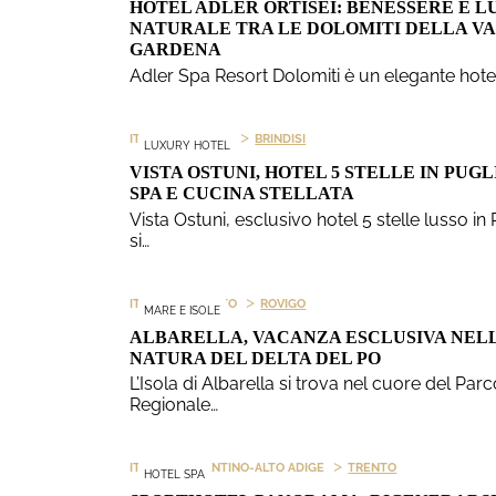
HOTEL ADLER ORTISEI: BENESSERE E L
NATURALE TRA LE DOLOMITI DELLA VA
GARDENA
Adler Spa Resort Dolomiti è un elegante hote
>
>
ITALIA
PUGLIA
BRINDISI
LUXURY HOTEL
VISTA OSTUNI, HOTEL 5 STELLE IN PUGL
SPA E CUCINA STELLATA
Vista Ostuni, esclusivo hotel 5 stelle lusso in 
si…
>
>
ITALIA
VENETO
ROVIGO
MARE E ISOLE
ALBARELLA, VACANZA ESCLUSIVA NEL
NATURA DEL DELTA DEL PO
L’Isola di Albarella si trova nel cuore del Par
Regionale…
>
>
ITALIA
TRENTINO-ALTO ADIGE
TRENTO
HOTEL SPA