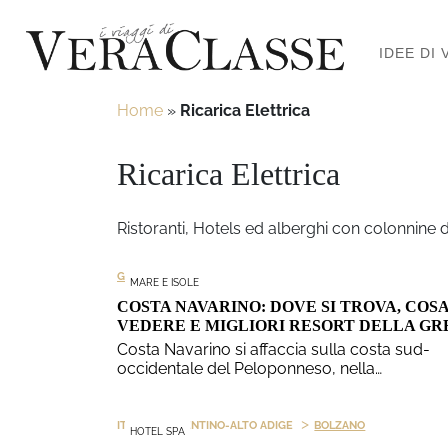
IDEE DI 
Home
»
Ricarica Elettrica
Ricarica Elettrica
Ristoranti, Hotels ed alberghi con colonnine do
GRECIA
MARE E ISOLE
COSTA NAVARINO: DOVE SI TROVA, COS
VEDERE E MIGLIORI RESORT DELLA GR
Costa Navarino si affaccia sulla costa sud-
occidentale del Peloponneso, nella…
>
>
ITALIA
TRENTINO-ALTO ADIGE
BOLZANO
HOTEL SPA