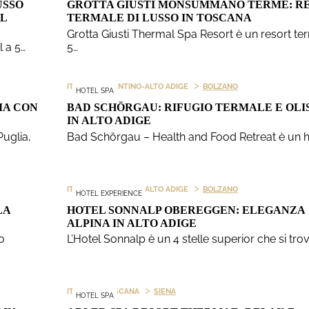
USSO
GROTTA GIUSTI MONSUMMANO TERME: R
L
TERMALE DI LUSSO IN TOSCANA
Grotta Giusti Thermal Spa Resort è un resort te
l a 5…
5…
>
>
ITALIA
TRENTINO-ALTO ADIGE
BOLZANO
HOTEL SPA
IA CON
BAD SCHÖRGAU: RIFUGIO TERMALE E OLI
IN ALTO ADIGE
Puglia,
Bad Schörgau – Health and Food Retreat è un h
>
>
ITALIA
TRENTINO-ALTO ADIGE
BOLZANO
HOTEL EXPERIENCE
LA
HOTEL SONNALP OBEREGGEN: ELEGANZA
ALPINA IN ALTO ADIGE
co
L’Hotel Sonnalp è un 4 stelle superior che si tro
>
>
ITALIA
TOSCANA
SIENA
HOTEL SPA