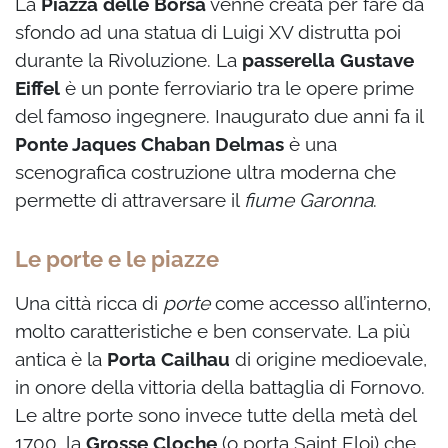
La
Piazza delle Borsa
venne creata per fare da
sfondo ad una statua di Luigi XV distrutta poi
durante la Rivoluzione. La
passerella Gustave
Eiffel
è un ponte ferroviario tra le opere prime
del famoso ingegnere. Inaugurato due anni fa il
Ponte Jaques Chaban Delmas
è una
scenografica costruzione ultra moderna che
permette di attraversare il
fiume Garonna
.
Le porte e le piazze
Una città ricca di
porte
come accesso all’interno,
molto caratteristiche e ben conservate. La più
antica è la
Porta Cailhau
di origine medioevale,
in onore della vittoria della battaglia di Fornovo.
Le altre porte sono invece tutte della metà del
1700, la
Grosse Cloche
(o porta Saint Eloi) che