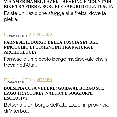
VIA AMERINA NEL LAZIO: TREKKING E MOUNTAIN
BIKE TRA FORRE, BORGHI E SAPORI DELLA TUSCIA
Esiste un Lazio che sfugge alla fretta, dove la
pietra…
>
>
ITALIA
LAZIO
VITERBO
BORGHI E CITTA
FARNESE, IL BORGO DELLA TUSCIA SET DEL
PINOCCHIO DI COMENCINI TRA NATURA E
ARCHEOLOGIA
Farnese è un piccolo borgo medioevale che si
trova nell’Alta…
>
>
ITALIA
LAZIO
VITERBO
BORGHI E CITTA
BOLSENA COSA VEDERE: GUIDA AL BORGO SUL
LAGO TRA STORIA, NATURA E SOGGIORNI
ESCLUSIVI
Bolsena è un borgo dell’alto Lazio, in provincia
di Viterbo,…