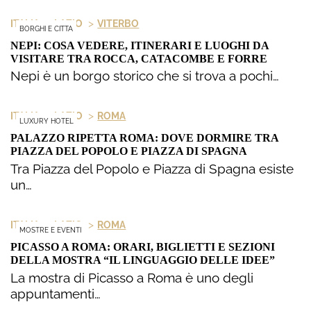
>
>
ITALIA
LAZIO
VITERBO
BORGHI E CITTA
NEPI: COSA VEDERE, ITINERARI E LUOGHI DA
VISITARE TRA ROCCA, CATACOMBE E FORRE
Nepi è un borgo storico che si trova a pochi…
>
>
ITALIA
LAZIO
ROMA
LUXURY HOTEL
PALAZZO RIPETTA ROMA: DOVE DORMIRE TRA
PIAZZA DEL POPOLO E PIAZZA DI SPAGNA
Tra Piazza del Popolo e Piazza di Spagna esiste
un…
>
>
ITALIA
LAZIO
ROMA
MOSTRE E EVENTI
PICASSO A ROMA: ORARI, BIGLIETTI E SEZIONI
DELLA MOSTRA “IL LINGUAGGIO DELLE IDEE”
La mostra di Picasso a Roma è uno degli
appuntamenti…