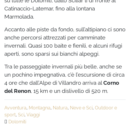
su tutte le Dolomiti, dallo Sciliar lì di fronte al
Catinaccio-Latemar, fino alla lontana
Marmolada.
Accanto alle piste da fondo, sull’altipiano ci sono
anche percorsi attrezzati per camminate
invernali. Quasi 100 baite e fienili, e alcuni rifugi
aperti, sono sparsi sui bianchi alpeggi.
Tra le passeggiate invernali più belle, anche se
un pochino impegnativa, c’è l’escursione di circa
4 ore che dall’Alpe di Villandro arriva al
Corno
del Renon
, 15 km e un dislivello di 520 m.
Avventura
,
Montagna
,
Natura
,
Neve e Sci
,
Outdoor e
sport
,
Sci
,
Viaggi
Dolomiti