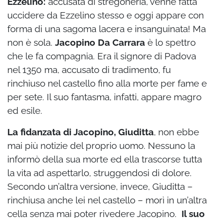
Ezzelino:
accusata di stregoneria, venne fatta
uccidere da Ezzelino stesso e oggi appare con
forma di una sagoma lacera e insanguinata! Ma
non è sola.
Jacopino Da Carrara
è lo spettro
che le fa compagnia. Era il signore di Padova
nel 1350 ma, accusato di tradimento, fu
rinchiuso nel castello fino alla morte per fame e
per sete. Il suo fantasma, infatti, appare magro
ed esile.
La fidanzata di Jacopino, Giuditta
, non ebbe
mai più notizie del proprio uomo. Nessuno la
informò della sua morte ed ella trascorse tutta
la vita ad aspettarlo, struggendosi di dolore.
Secondo un’altra versione, invece, Giuditta –
rinchiusa anche lei nel castello – morì in un’altra
cella senza mai poter rivedere Jacopino.
Il suo