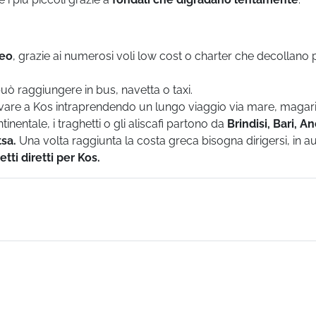
eo
, grazie ai numerosi voli low cost o charter che decollano 
può raggiungere in bus, navetta o taxi.
rrivare a Kos intraprendendo un lungo viaggio via mare, magar
nentale, i traghetti o gli aliscafi partono da
Brindisi, Bari, A
tsa.
Una volta raggiunta la costa greca bisogna dirigersi, in a
etti diretti per Kos.