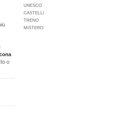
UNESCO
CASTELLI
TRENO
più
MISTERO
i
ncona
uto o