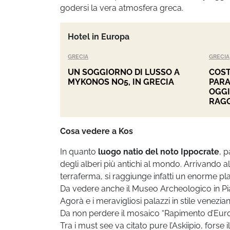
godersi la vera atmosfera greca.
Hotel in Europa
GRECIA
GRECIA
UN SOGGIORNO DI LUSSO A
COST
MYKONOS NO5, IN GRECIA
PARA
OGGI
RAGG
Cosa vedere a Kos
In quanto
luogo natio del noto Ippocrate
, 
degli alberi più antichi al mondo. Arrivando a
terraferma, si raggiunge infatti un enorme pl
Da vedere anche il Museo Archeologico in Piaz
Agorà e i meravigliosi palazzi in stile venezia
Da non perdere il mosaico “Rapimento d’Europ
Tra i must see va citato pure l’Askiipio, fors