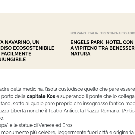
BOLZANO
ITALIA
TRENTINO-ALTO ADI
A NAVARINO, UN
ENGELS PARK, HOTEL CON
DISO ECOSOSTENIBILE
A VIPITENO TRA BENESSER
 FACILMENTE
NATURA
IUNGIBILE
padre della medicina, l’isola custodisce quello che pare esser
l porto della
capitale Kos
e superando il ponte che lo collega 
atano, sotto al quale pare proprio che insegnasse l’antico mae
za Libertà nonché il Teatro Antico, la Piazza Romana, l’Antic
no.
a” e le statue di Venere ed Eros.
e il monumento più celebre, leggermente fuori città e originari