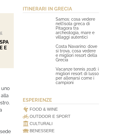
ITINERARI IN GRECIA
Samos: cosa vedere
nell’isola greca di
Pitagora tra
archeologia, mare e
GE
villaggi autentici
 SPA
Costa Navarino: dove
E E
si trova, cosa vedere
e migliori resort della
Grecia
Vacanze tennis 2026: i
migliori resort di lusso
per allenarsi come i
campioni
e uno
alla
ESPERIENZE
stro.
FOOD & WINE
a
OUTDOOR E SPORT
CULTURALI
BENESSERE
a sede