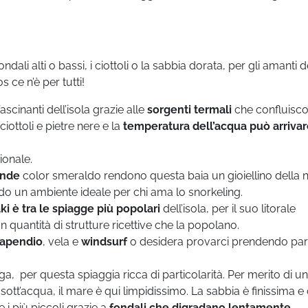
ali alti o bassi, i ciottoli o la sabbia dorata, per gli amanti d
s ce n’è per tutti!
fascinanti dell’isola grazie alle
sorgenti termali
che confluisc
 ciottoli e pietre nere e la
temperatura dell’acqua può arrivar
ionale.
onde
color smeraldo rendono questa baia un gioiellino della n
o un ambiente ideale per chi ama lo snorkeling.
ki è tra le spiagge più popolari
dell’isola, per il suo litorale
 quantità di strutture ricettive che la popolano.
rapendio
, vela e
windsurf
o desidera provarci prendendo par
a, per questa spiaggia ricca di particolarità. Per merito di un
sott’acqua, il mare è qui limpidissimo. La sabbia è finissima e
e i più piccoli grazie a
fondali che digradano lentamente
.