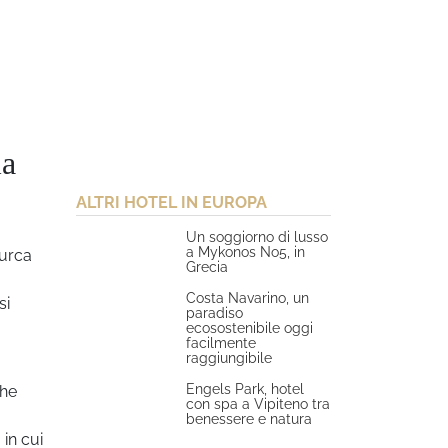
la
ALTRI HOTEL IN EUROPA
Un soggiorno di lusso
a Mykonos No5, in
turca
Grecia
Costa Navarino, un
si
paradiso
ecosostenibile oggi
facilmente
raggiungibile
Engels Park, hotel
che
con spa a Vipiteno tra
benessere e natura
 in cui