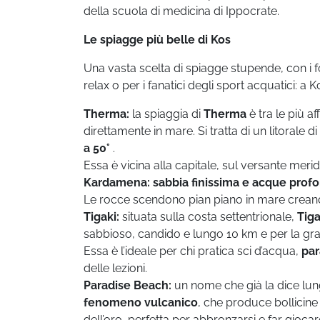
della scuola di medicina di Ippocrate.
Le spiagge più belle di Kos
Una vasta scelta di spiagge stupende, con i fond
relax o per i fanatici degli sport acquatici: a Ko
Therma:
la spiaggia di
Therma
è tra le più af
direttamente in mare. Si tratta di un litorale di
a
50°
.
Essa è vicina alla capitale, sul versante merid
Kardamena: sabbia finissima e acque prof
Le rocce scendono pian piano in mare creand
Tigaki:
situata sulla costa settentrionale,
Tiga
sabbioso, candido e lungo 10 km e per la gran
Essa è l’ideale per chi pratica sci d’acqua,
pa
delle lezioni.
Paradise Beach:
un nome che già la dice lung
fenomeno vulcanico
, che produce bollicine 
dell’oro, perfetta per abbronzarsi e far giocar