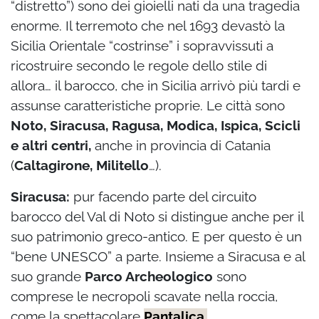
“distretto”) sono dei gioielli nati da una tragedia
enorme. Il terremoto che nel 1693 devastò la
Sicilia Orientale “costrinse” i sopravvissuti a
ricostruire secondo le regole dello stile di
allora… il barocco, che in Sicilia arrivò più tardi e
assunse caratteristiche proprie. Le città sono
Noto, Siracusa, Ragusa, Modica, Ispica, Scicli
e altri centri,
anche in provincia di Catania
(
Caltagirone, Militello
…).
Siracusa:
pur facendo parte del circuito
barocco del Val di Noto si distingue anche per il
suo patrimonio greco-antico. E per questo è un
“bene UNESCO” a parte. Insieme a Siracusa e al
suo grande
Parco Archeologico
sono
comprese le necropoli scavate nella roccia,
come la spettacolare
Pantalica.