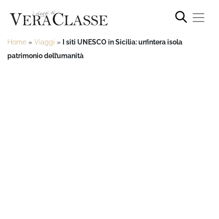
Home
»
Viaggi
»
I siti UNESCO in Sicilia: un’intera isola
patrimonio dell’umanità