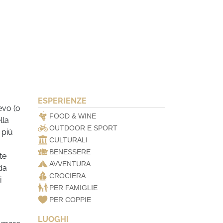
ESPERIENZE
sevo (o
FOOD & WINE
lla
OUTDOOR E SPORT
 più
CULTURALI
BENESSERE
te
AVVENTURA
da
CROCIERA
i
PER FAMIGLIE
PER COPPIE
LUOGHI