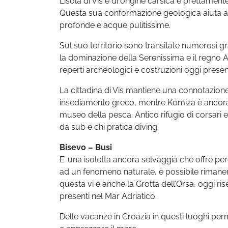
L’isola di Vis è di origine carsica e prettame
Questa sua conformazione geologica aiuta ad 
profonde e acque pulitissime.
Sul suo territorio sono transitate numerosi gra
la dominazione della Serenissima e il regno A
reperti archeologici e costruzioni oggi prese
La cittadina di Vis mantiene una connotazione 
insediamento greco, mentre Komiza è ancora un
museo della pesca. Antico rifugio di corsari e
da sub e chi pratica diving.
Bisevo – Busi
E’ una isoletta ancora selvaggia che offre per
ad un fenomeno naturale, è possibile rimanere es
questa vi è anche la Grotta dell’Orsa, oggi 
presenti nel Mar Adriatico.
Delle vacanze in Croazia in questi luoghi perme