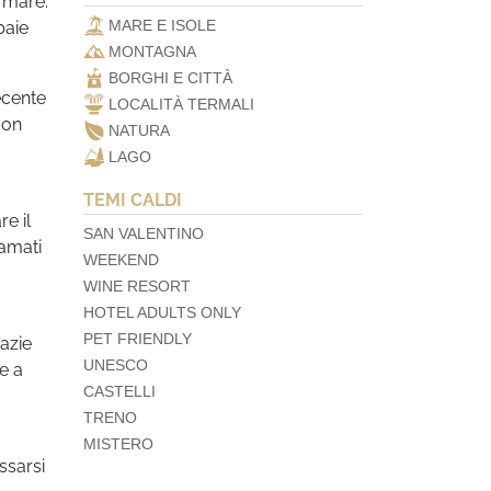
l mare.
MARE E ISOLE
baie
MONTAGNA
BORGHI E CITTÀ
recente
LOCALITÀ TERMALI
con
NATURA
LAGO
TEMI CALDI
e il
SAN VALENTINO
 amati
WEEKEND
WINE RESORT
HOTEL ADULTS ONLY
PET FRIENDLY
razie
UNESCO
re a
CASTELLI
TRENO
MISTERO
ssarsi