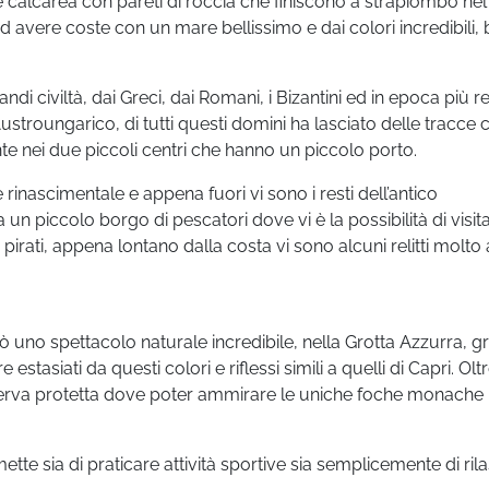
nte calcarea con pareti di roccia che finiscono a strapiombo ne
avere coste con un mare bellissimo e dai colori incredibili, 
ndi civiltà, dai Greci, dai Romani, i Bizantini ed in epoca più 
ustroungarico, di tutti questi domini ha lasciato delle tracce 
nte nei due piccoli centri che hanno un piccolo porto.
rinascimentale e appena fuori vi sono i resti dell’antico
 piccolo borgo di pescatori dove vi è la possibilità di visitar
 pirati, appena lontano dalla costa vi sono alcuni relitti molto
ò uno spettacolo naturale incredibile, nella Grotta Azzurra, g
tasiati da questi colori e riflessi simili a quelli di Capri. Olt
riserva protetta dove poter ammirare le uniche foche monache
tte sia di praticare attività sportive sia semplicemente di rila