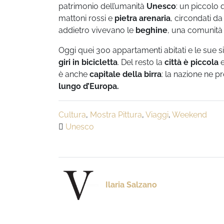
patrimonio dell’umanità
Unesco
: un piccolo q
mattoni rossi e
pietra arenaria
, circondati da
addietro vivevano le
beghine
, una comunità
Oggi quei 300 appartamenti abitati e le sue 
giri in bicicletta
. Del resto la
città è piccola
e
è anche
capitale della birra
: la nazione ne pr
lungo d’Europa.
Cultura
,
Mostra Pittura
,
Viaggi
,
Weekend
Unesco
Ilaria Salzano