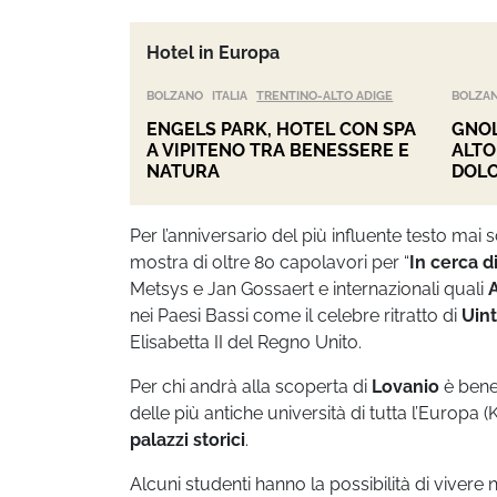
Hotel in Europa
BOLZANO
ITALIA
TRENTINO-ALTO ADIGE
BOLZA
ENGELS PARK, HOTEL CON SPA
GNOL
A VIPITENO TRA BENESSERE E
ALTO
NATURA
DOLO
Per l’anniversario del più influente testo mai 
mostra di oltre 80 capolavori per “
In cerca d
Metsys e Jan Gossaert e internazionali quali
nei Paesi Bassi come il celebre ritratto di
Uin
Elisabetta II del Regno Unito.
Per chi andrà alla scoperta di
Lovanio
è bene
delle più antiche università di tutta l’Europa
palazzi storici
.
Alcuni studenti hanno la possibilità di vivere 