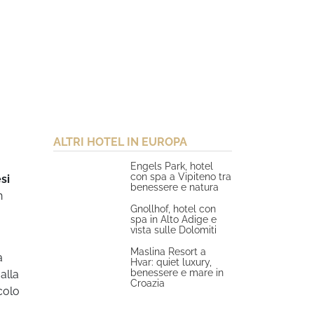
ALTRI HOTEL IN EUROPA
Engels Park, hotel
con spa a Vipiteno tra
si
benessere e natura
n
Gnollhof, hotel con
spa in Alto Adige e
vista sulle Dolomiti
Maslina Resort a
a
Hvar: quiet luxury,
benessere e mare in
alla
Croazia
colo