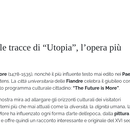
e tracce di “Utopia”, l’opera più
ore
(1478-1535), nonché il più influente testo mai edito nei
Pae
rtens. La
città universitaria
delle
Fiandre
celebra il giubileo co
sto programma culturale cittadino:
“The Future is More”
.
stra mira ad allargare gli orizzonti culturali dei visitatori
 temi più che mai attuali come la
diversità
, la
dignità
umana, l
 More ha influenzato ogni forma d’arte dell’epoca, dalla
pittura
 e offre quindi un racconto interessante e originale del XVI se