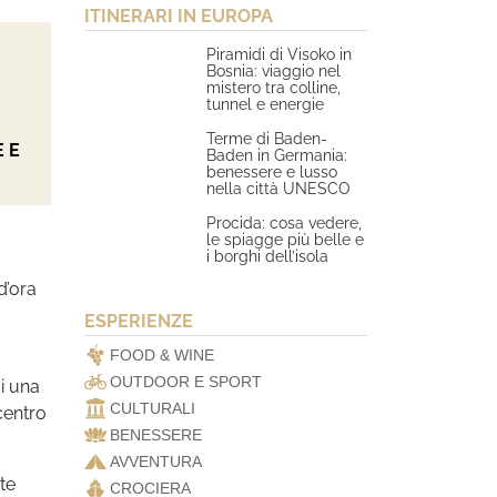
ITINERARI IN EUROPA
Piramidi di Visoko in
Bosnia: viaggio nel
mistero tra colline,
tunnel e energie
Terme di Baden-
 E
Baden in Germania:
benessere e lusso
nella città UNESCO
Procida: cosa vedere,
le spiagge più belle e
i borghi dell’isola
d’ora
ESPERIENZE
FOOD & WINE
OUTDOOR E SPORT
di una
CULTURALI
centro
BENESSERE
AVVENTURA
te
CROCIERA