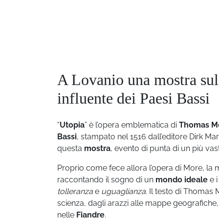
A Lovanio una mostra sull
influente dei Paesi Bassi
“
Utopia
” è l’opera emblematica di
Thomas M
Bassi
, stampato nel 1516 dall’editore Dirk Ma
questa
mostra
, evento di punta di un più va
Proprio come fece allora l’opera di More, la mo
raccontando il sogno di un
mondo ideale
e i
tolleranza
e
uguaglianza
. Il testo di Thomas
scienza, dagli arazzi alle mappe geografiche,
nelle
Fiandre
.