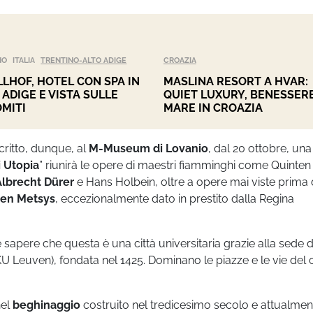
NO
ITALIA
TRENTINO-ALTO ADIGE
CROAZIA
LHOF, HOTEL CON SPA IN
MASLINA RESORT A HVAR:
 ADIGE E VISTA SULLE
QUIET LUXURY, BENESSERE
MITI
MARE IN CROAZIA
scritto, dunque, al
M-Museum di Lovanio
, dal 20 ottobre, una
i Utopia
” riunirà le opere di maestri fiamminghi come Quinten
Albrecht Dürer
e Hans Holbein, oltre a opere mai viste prima 
ten Metsys
, eccezionalmente dato in prestito dalla Regina
 sapere che questa è una città universitaria grazie alla sede 
 (KU Leuven), fondata nel 1425. Dominano le piazze e le vie del 
nel
beghinaggio
costruito nel tredicesimo secolo e attualmen