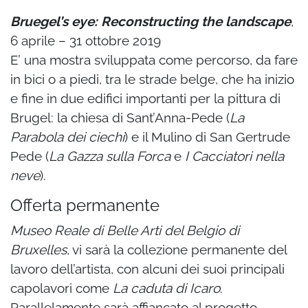
Bruegel’s eye: Reconstructing the landscape
,
6 aprile – 31 ottobre 2019
E’ una mostra sviluppata come percorso, da fare
in bici o a piedi, tra le strade belge, che ha inizio
e fine in due edifici importanti per la pittura di
Brugel: la chiesa di Sant’Anna-Pede (
La
Parabola dei ciechi
) e il Mulino di San Gertrude
Pede (
La Gazza sulla Forca
e
I Cacciatori nella
neve
).
Offerta permanente
Museo Reale di Belle Arti del Belgio di
Bruxelles
, vi sarà la collezione permanente del
lavoro dell’artista, con alcuni dei suoi principali
capolavori come
La caduta di Icaro
.
Parallelamente sarà affiancato al progetto