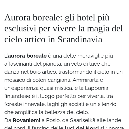
Aurora boreale: gli hotel più
esclusivi per vivere la magia del
cielo artico in Scandinavia
L’
aurora boreale
è una delle meraviglie più
affascinanti del pianeta: un velo di luce che
danza nel buio artico, trasformando il cielo in un
mosaico di colori cangianti. Ammirarla è
un’esperienza quasi mistica, e la Lapponia
finlandese è il luogo perfetto per viverla, tra
foreste innevate, laghi ghiacciati e un silenzio
che amplifica la bellezza del cielo.
Da
Rovaniemi
a Posio, da Saariselkä alle lande
del nord, il fascino delle
luci del Nord
si rinnova