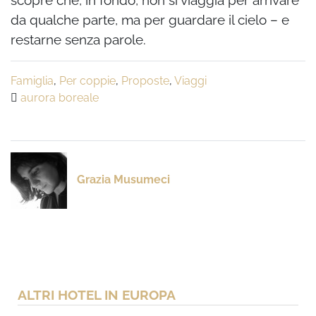
scopre che, in fondo, non si viaggia per arrivare
da qualche parte, ma per guardare il cielo – e
restarne senza parole.
Famiglia
,
Per coppie
,
Proposte
,
Viaggi
aurora boreale
Grazia Musumeci
ALTRI HOTEL IN EUROPA