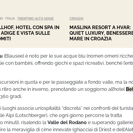
NO
ITALIA
TRENTINO-ALTO ADIGE
CROAZIA
LHOF, HOTEL CON SPA IN
MASLINA RESORT A HVAR:
 ADIGE E VISTA SULLE
QUIET LUXURY, BENESSERE
MITI
MARE IN CROAZIA
lu
(Blausee) è noto per le sue acque blu (nomen omen) ricche
ie con bambini, offrendo giochi e spazi ricreativi, benché l’ent
scursioni in quota e per le passeggiate a fondo valle, ma la n
 ritiro anche in inverno, prenotando un soggiorno all’hotel
Be
 360 gradi.
uoghi associa un’ospitalità “discreta” nei confronti del turista,
le Alpi (Lotschberger), che ogni giorno percorre la tratta
 minuti), risalendo la
Valle del Rodano
e superando gallerie
 la meraviglia di cime innevate (ghiacciai di Driest e dell’Alet