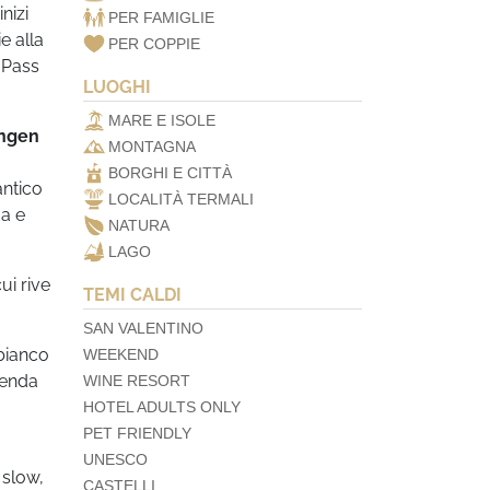
nizi
PER FAMIGLIE
e alla
PER COPPIE
l Pass
LUOGHI
MARE E ISOLE
ingen
MONTAGNA
BORGHI E CITTÀ
antico
LOCALITÀ TERMALI
da e
NATURA
LAGO
ui rive
TEMI CALDI
SAN VALENTINO
 bianco
WEEKEND
genda
WINE RESORT
HOTEL ADULTS ONLY
PET FRIENDLY
UNESCO
 slow,
CASTELLI