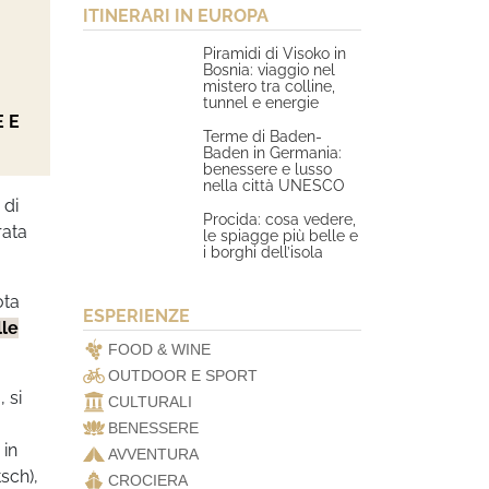
ITINERARI IN EUROPA
Piramidi di Visoko in
Bosnia: viaggio nel
mistero tra colline,
tunnel e energie
 E
Terme di Baden-
Baden in Germania:
benessere e lusso
nella città UNESCO
 di
Procida: cosa vedere,
rata
le spiagge più belle e
i borghi dell’isola
ota
ESPERIENZE
lle
FOOD & WINE
OUTDOOR E SPORT
 si
CULTURALI
BENESSERE
 in
AVVENTURA
sch),
CROCIERA