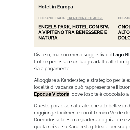
Hotel in Europa
BOLZANO
ITALIA
TRENTINO-ALTO ADIGE
BOLZA
ENGELS PARK, HOTEL CON SPA
GNOL
A VIPITENO TRA BENESSERE E
ALTO
NATURA
DOLO
Diverso, ma non meno suggestivo, il
Lago B
trote e per essere un luogo adatto alle famigl
sia a pagamento.
Alloggiare a Kandersteg è strategico per le e
località di vacanza può rappresentare il buon
Epoque Victoria
, dove l’ospite è coccolato a
Questo paradiso naturale, che alla bellezza di l
raggiunge facilmente con il Trenino Verde del
Domodossola-Berna (partenza ogni 2 ore e 20
quota nei verso Kandersteg. Ideale per scoprire