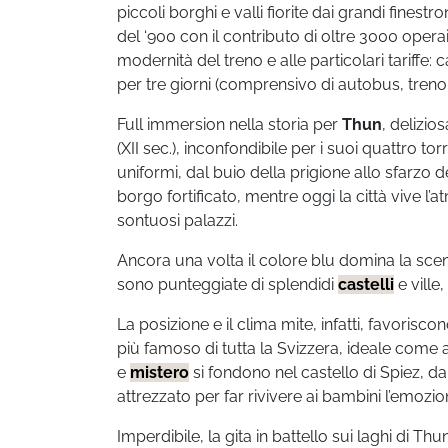
piccoli borghi e valli fiorite dai grandi finestro
del ‘900 con il contributo di oltre 3000 operai 
modernità del treno e alle particolari tariffe:
per tre giorni (comprensivo di autobus, treno 
Full immersion nella storia per
Thun
, delizio
(XII sec.), inconfondibile per i suoi quattro to
uniformi, dal buio della prigione allo sfarzo del
borgo fortificato, mentre oggi la città vive l’
sontuosi palazzi.
Ancora una volta il colore blu domina la scena
sono punteggiate di splendidi
castelli
e ville,
La posizione e il clima mite, infatti, favoriscon
più famoso di tutta la Svizzera, ideale come 
e
mistero
si fondono nel castello di Spiez, da
attrezzato per far rivivere ai bambini l’emozione
Imperdibile, la gita in battello sui laghi di Thu