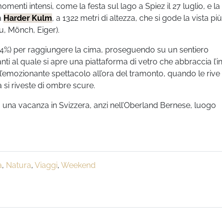
menti intensi, come la festa sul lago a Spiez il 27 luglio, e la
da
Harder Kulm
, a 1322 metri di altezza, che si gode la vista più
u, Mönch, Eiger).
64%) per raggiungere la cima, proseguendo su un sentiero
ti al quale si apre una piattaforma di vetro che abbraccia l’i
l’emozionante spettacolo all’ora del tramonto, quando le rive 
a si riveste di ombre scure.
na vacanza in Svizzera, anzi nell’Oberland Bernese, luogo
a
,
Natura
,
Viaggi
,
Weekend