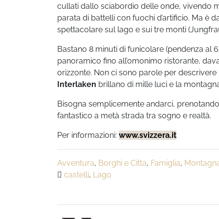
cullati dallo sciabordio delle onde, vivendo mo
parata di battelli con fuochi d’artificio. Ma è 
spettacolare sul lago e sui tre monti (Jungfra
Bastano 8 minuti di funicolare (pendenza al 
panoramico fino all’omonimo ristorante, davan
orizzonte. Non ci sono parole per descrivere 
Interlaken
brillano di mille luci e la montagn
Bisogna semplicemente andarci, prenotando u
fantastico a metà strada tra sogno e realtà.
Per informazioni:
www.svizzera.it
Avventura
,
Borghi e Citta
,
Famiglia
,
Montagn
castelli
,
Lago