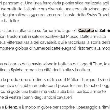
ni panoramici. Una linea ferroviaria pionieristica realizzata agli i
(soprattutto italiani), e ora divenuta una vera attrazione, grazi
 carta giornaliera a 59 euro, 211 euro il costo dello Swiss Trave
e battello).
sa cittadina affacciata sull’omonimo lago, e il
Castello
di Zahr
rrioni trasformati in sale espositive del Museo. Dalle armi alle
la Rittersaal (sala dei cavalieri), qui è racchiusa la storia dell’
atmosfera gioiosa di numerosi caffè eleganti, ristoranti alla mo
 nel corso della navigazione in battello del lago di Thun, le c
 fino a
Spietz
, romantica città dedita alla viticoltura.
o la produzione di ottimi vini, tra cui il Müller-Thurgau, il vino
aperitivo o in abbinamento con il pesce le carni bianche. Leg
 cui si gode una bellissima vista sulla baia, particolarmente
 di vestire i panni degli antichi cavalieri.
n e
Brienz
, è il modo migliore per scoprire il paesaggio a ritmi