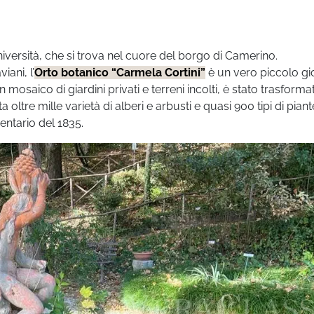
niversità, che si trova nel cuore del borgo di Camerino.
ani, l’
Orto botanico “Carmela Cortini”
è un vero piccolo gio
osaico di giardini privati e terreni incolti, è stato trasformat
oltre mille varietà di alberi e arbusti e quasi 900 tipi di pian
ntario del 1835.