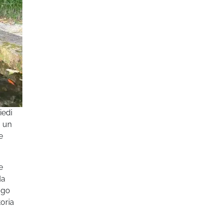
iedi
u un
e
e
da
ogo
toria