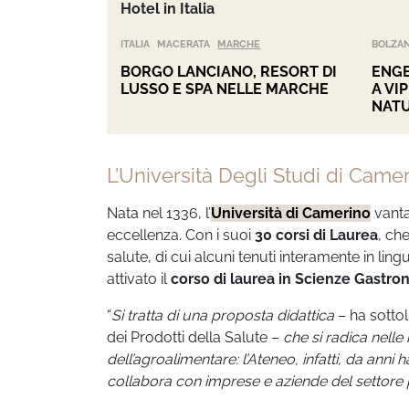
Hotel in Italia
ITALIA
MACERATA
MARCHE
BOLZA
BORGO LANCIANO, RESORT DI
ENGE
LUSSO E SPA NELLE MARCHE
A VI
NAT
L’Università Degli Studi di Came
Nata nel 1336, l’
Università di Camerino
vanta
eccellenza. Con i suoi
30 corsi di Laurea
, ch
salute, di cui alcuni tenuti interamente in li
attivato il
corso di laurea in Scienze Gastro
“
Si tratta di una proposta didattica
– ha sottol
dei Prodotti della Salute –
che si radica nelle
dell’agroalimentare: l’Ateneo, infatti, da ann
collabora con imprese e aziende del settore p