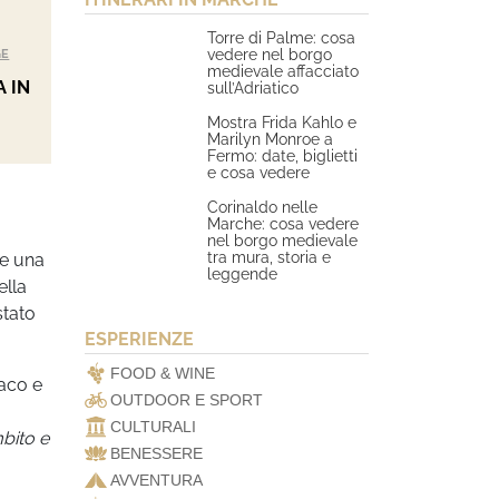
Torre di Palme: cosa
vedere nel borgo
GE
medievale affacciato
 IN
sull’Adriatico
Mostra Frida Kahlo e
Marilyn Monroe a
Fermo: date, biglietti
e cosa vedere
Corinaldo nelle
Marche: cosa vedere
nel borgo medievale
tra mura, storia e
le una
leggende
ella
stato
ESPERIENZE
FOOD & WINE
maco e
OUTDOOR E SPORT
CULTURALI
mbito e
BENESSERE
AVVENTURA