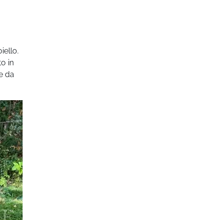
iello.
o in
te da