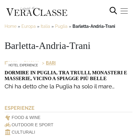
Home
»
Europa
»
Italia
»
Puglia
»
Barletta-Andria-Trani
Barletta-Andria-Trani
>
>
ITALIA
PUGLIA
BARI
HOTEL EXPERIENCE
DORMIRE IN PUGLIA, TRA TRULLI, MONASTERI E
MASSERIE, VICINO A SPIAGGE PIÙ BELLE
Chi ha detto che la Puglia ha solo il mare…
ESPERIENZE
FOOD & WINE
OUTDOOR E SPORT
CULTURALI