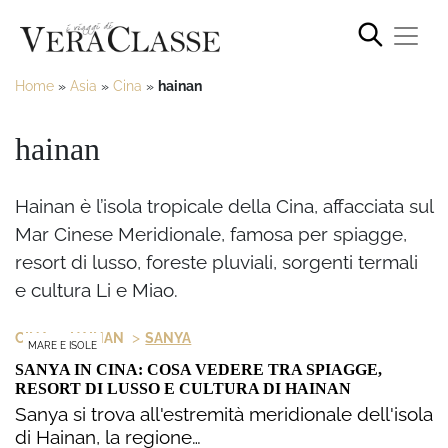
Home
»
Asia
»
Cina
»
hainan
hainan
Hainan è l’isola tropicale della Cina, affacciata sul
Mar Cinese Meridionale, famosa per spiagge,
resort di lusso, foreste pluviali, sorgenti termali
e cultura Li e Miao.
>
>
CINA
HAINAN
SANYA
MARE E ISOLE
SANYA IN CINA: COSA VEDERE TRA SPIAGGE,
RESORT DI LUSSO E CULTURA DI HAINAN
Sanya si trova all'estremità meridionale dell'isola
di Hainan, la regione…