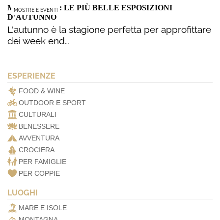
MOSTRE 2016: LE PIÙ BELLE ESPOSIZIONI
MOSTRE E EVENTI
D’AUTUNNO
L'autunno è la stagione perfetta per approfittare
dei week end…
ESPERIENZE
FOOD & WINE
OUTDOOR E SPORT
CULTURALI
BENESSERE
AVVENTURA
CROCIERA
PER FAMIGLIE
PER COPPIE
LUOGHI
MARE E ISOLE
MONTAGNA