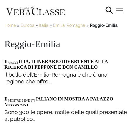
Home
»
Europa
»
Italia
»
Emilia-Romagna
»
Reggio-Emilia
Reggio-Emilia
IN EMILIA, ITINERARIO DIVERTENTE ALLA
VIAGGI
RICERCA DI PEPPONE E DON CAMILLO
Il bello dell'Emilia-Romagna è che è una
regione che offre…
IL LIBERTY ITALIANO IN MOSTRA A PALAZZO
MOSTRE E EVENTI
MAGNANI
Sono 300 le opere, molte delle quali presentate
al pubblico…