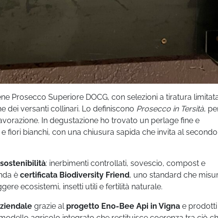
 Prosecco Superiore DOCG, con selezioni a tiratura limitat
 dei versanti collinari. Lo definiscono
Prosecco in Tersità
, pe
avorazione. In degustazione ho trovato un perlage fine e
 e fiori bianchi, con una chiusura sapida che invita al secondo
 sostenibilità
: inerbimenti controllati, sovescio, compost e
enda è
certificata Biodiversity Friend
, uno standard che misu
re ecosistemi, insetti utili e fertilità naturale.
aziendale
grazie al
progetto Eno-Bee Api in Vigna
e prodotti
 modello agricolo integrato che restituisce coerenza tra ciò ch