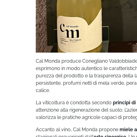
Cal Monda produce Conegliano Valdobbiadene
esprimono in modo autentico le caratteristiche
purezza del prodotto e la trasparenza della l
persistente, profumi netti di mela verde, pera
calice.
La viticoltura è condotta secondo
principi di
attenzione alla rigenerazione del suolo. L’azi
valorizza le pratiche agricole capaci di protegge
Accanto al vino, Cal Monda propone
miele 
stagionali provenienti dall’
orto sinergico
. Un