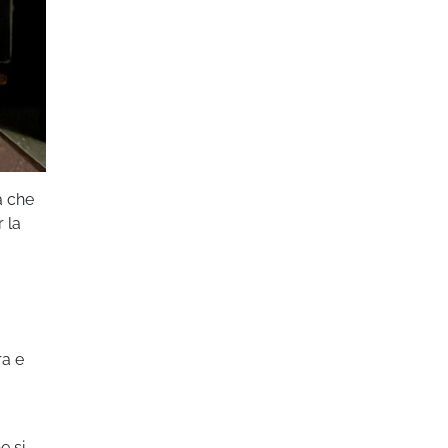
a che
r la
ra e
e si