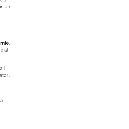
in un
rnie
,
re al
a i
atori.
la