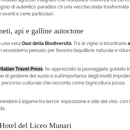
ngolo di autentico paradiso c’è una vecchia stalla trasformata 
venti e cene particolari.
neti, api e galline autoctone
n una vera
Oasi della Biodiversità
. Tra le vigne si incontrano
a
un ecosistema pensato per favorire l’equilibrio naturale e ridur
i
Italian Travel Press
, ho apprezzato la passeggiata guidata tr
che di gestione del suolo e sull’importanza degli insetti impollin
ro percorso culturale che racconta come l’agricoltura possa
dere il legame tra terroir, esposizione e stile del vino, con 
da.
g Hotel del Liceo Munari