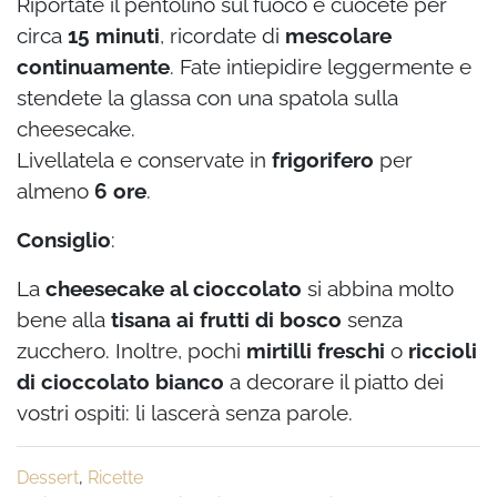
Riportate il pentolino sul fuoco e cuocete per
circa
15 minuti
, ricordate di
mescolare
continuamente
. Fate intiepidire leggermente e
stendete la glassa con una spatola sulla
cheesecake.
Livellatela e conservate in
frigorifero
per
almeno
6 ore
.
Consiglio
:
La
cheesecake al cioccolato
si abbina molto
bene alla
tisana ai frutti di bosco
senza
zucchero. Inoltre, pochi
mirtilli freschi
o
riccioli
di cioccolato bianco
a decorare il piatto dei
vostri ospiti: li lascerà senza parole.
Dessert
,
Ricette