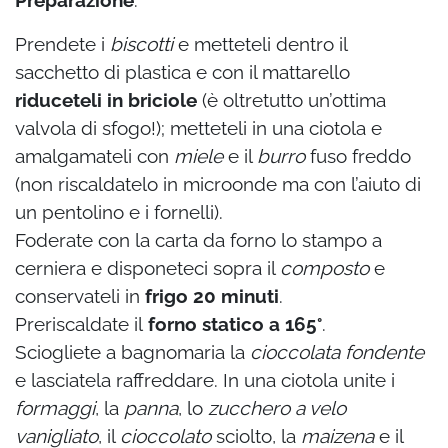
Preparazione
:
Prendete i
biscotti
e metteteli dentro il
sacchetto di plastica e con il mattarello
riduceteli in briciole
(è oltretutto un’ottima
valvola di sfogo!); metteteli in una ciotola e
amalgamateli con
miele
e il
burro
fuso freddo
(non riscaldatelo in microonde ma con l’aiuto di
un pentolino e i fornelli).
Foderate con la carta da forno lo stampo a
cerniera e disponeteci sopra il
composto
e
conservateli in
frigo 20 minuti
.
Preriscaldate il
forno statico a 165°
.
Sciogliete a bagnomaria la
cioccolata fondente
e lasciatela raffreddare. In una ciotola unite i
formaggi
, la
panna
, lo
zucchero a velo
vanigliato
, il
cioccolato
sciolto, la
maizena
e il