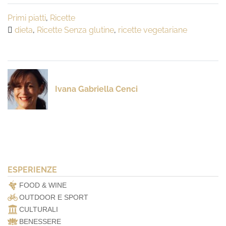
Primi piatti
,
Ricette
dieta
,
Ricette Senza glutine
,
ricette vegetariane
Ivana Gabriella Cenci
ESPERIENZE
FOOD & WINE
OUTDOOR E SPORT
CULTURALI
BENESSERE