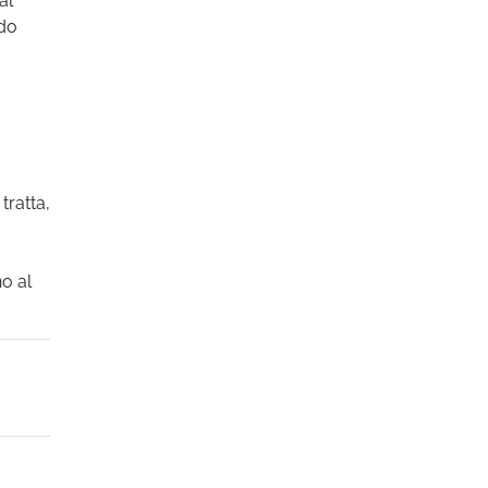
al
ndo
tratta,
no al