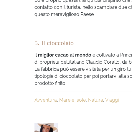
Ed è proprio questa tranquillità di spirito ch
contatto con il turista, nello scambiare due ch
questo meraviglioso Paese.
5. Il cioccolato
Il
miglior cacao al mondo
è coltivato a Prin
di proprietà dell’italiano Claudio Corallo, da b
La fabbrica può essere visitata per un giro tu
tipologie di cioccolato per poi portarvi alla s
prodotto finito.
Avventura
,
Mare e Isole
,
Natura
,
Viaggi