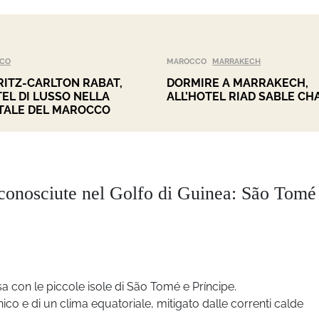
CO
MAROCCO
MARRAKECH
RITZ-CARLTON RABAT,
DORMIRE A MARRAKECH,
TEL DI LUSSO NELLA
ALL’HOTEL RIAD SABLE CH
TALE DEL MAROCCO
e sconosciute nel Golfo di Guinea: São Tomé
 con le piccole isole di São Tomé e Príncipe.
nico e di un clima equatoriale, mitigato dalle correnti calde