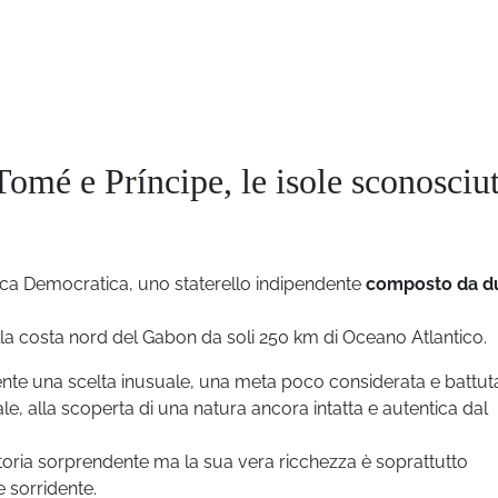
Tomé e Príncipe, le isole sconosciu
ca Democratica, uno staterello indipendente
composto da d
.
lla costa nord del Gabon da soli 250 km di Oceano Atlantico.
nte una scelta inusuale, una meta poco considerata e battut
le, alla scoperta di una natura ancora intatta e autentica dal
storia sorprendente ma la sua vera ricchezza è soprattutto
 sorridente.