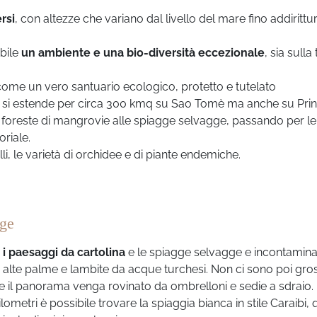
rsi
, con altezze che variano dal livello del mare fino addirittur
ibile
un ambiente e una bio-diversità eccezionale
, sia sulla
ome un vero santuario ecologico, protetto e tutelato
o si estende per circa 300 kmq su Sao Tomè ma anche su Prin
 foreste di mangrovie alle spiagge selvagge, passando per le
oriale.
i, le varietà di orchidee e di piante endemiche.
gge
 paesaggi da cartolina
e le spiagge selvagge e incontamina
da alte palme e lambite da acque turchesi. Non ci sono poi gros
he il panorama venga rovinato da ombrelloni e sedie a sdraio.
lometri è possibile trovare la spiaggia bianca in stile Caraibi, 