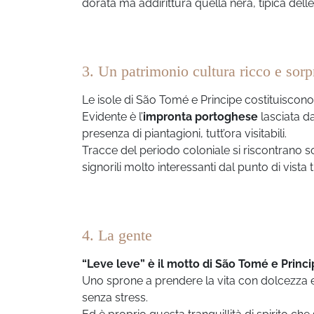
dorata ma addirittura quella nera, tipica delle
3. Un patrimonio cultura ricco e sor
Le isole di São Tomé e Principe costituiscon
Evidente è l’
impronta portoghese
lasciata da
presenza di piantagioni, tutt’ora visitabili.
Tracce del periodo coloniale si riscontrano s
signorili molto interessanti dal punto di vista t
4. La gente
“Leve leve” è il motto di São Tomé e Princ
Uno sprone a prendere la vita con dolcezza e
senza stress.