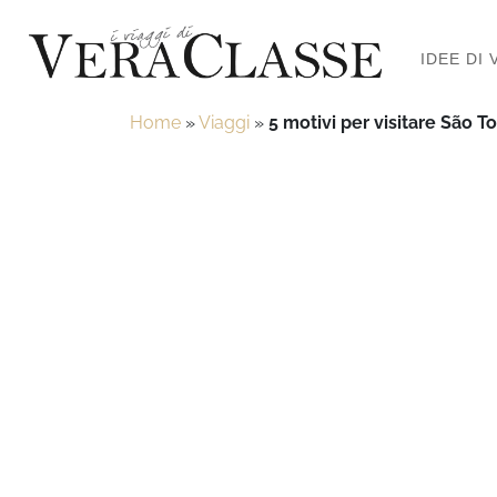
IDEE DI 
Home
»
Viaggi
»
5 motivi per visitare São T