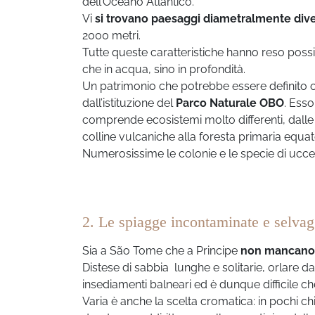
dell’Oceano Atlantico.
Vi
si trovano paesaggi diametralmente dive
2000 metri.
Tutte queste caratteristiche hanno reso poss
che in acqua, sino in profondità.
Un patrimonio che potrebbe essere definito c
dall’istituzione del
Parco Naturale OBO
. Ess
comprende ecosistemi molto differenti, dalle
colline vulcaniche alla foresta primaria equat
Numerosissime le colonie e le specie di uccell
2. Le spiagge incontaminate e selva
Sia a São Tome che a Principe
non mancano i
Distese di sabbia lunghe e solitarie, orlare 
insediamenti balneari ed è dunque difficile c
Varia è anche la scelta cromatica: in pochi chi