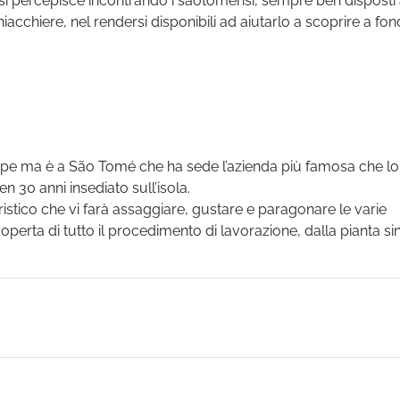
e si percepisce incontrando i saotomensi, sempre ben disposti 
iacchiere, nel rendersi disponibili ad aiutarlo a scoprire a fo
cipe ma è a São Tomé che ha sede l’azienda più famosa che lo 
en 30 anni insediato sull’isola.
ristico che vi farà assaggiare, gustare e paragonare le varie
coperta di tutto il procedimento di lavorazione, dalla pianta si