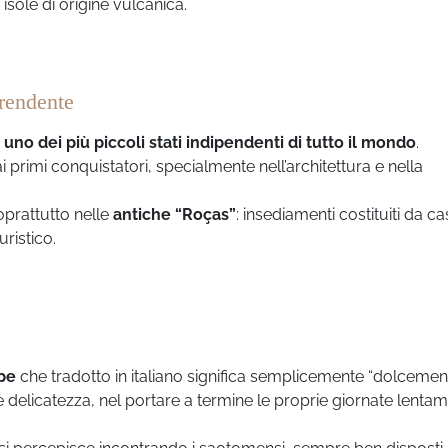
 isole di origine vulcanica.
prendente
o
uno dei più piccoli stati indipendenti di tutto il mondo
.
i primi conquistatori, specialmente nell’architettura e nella
oprattutto nelle
antiche “Roças”
: insediamenti costituiti da c
uristico.
ipe
che tradotto in italiano significa semplicemente “dolcement
 delicatezza, nel portare a termine le proprie giornate lenta