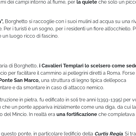
umi dei campi intorno al fiume, per
la quiete
che solo un picc
”,
Borghetto si raccoglie con i suoi mulini ad acqua su una ri
 i turisti è un sogno, per i residenti un fiore all’occhiello. P
è un luogo ricco di fascino.
iaria di Borghetto,
i Cavalieri Templari lo scelsero come sed
io per facilitare il cammino ai pellegrini diretti a Roma. Forse 
Ponte San Marco,
una struttura di legno tipica dell’epoca
ontare e da smontare in caso di attacco nemico.
ruzione in pietra, fu edificato in soli tre anni (1393-1395) per v
ù che un ponte appariva inizialmente come una diga, da cui la
 del Mincio. In realtà era
una fortificazione
che completava
uesto ponte, in particolare l’edificio della
Curtis Regia
. Si tr