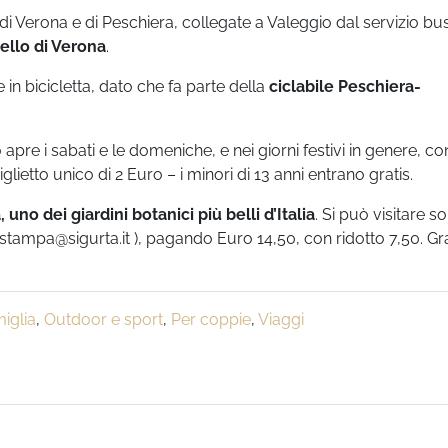
ni di Verona e di Peschiera, collegate a Valeggio dal servizio bu
uello di Verona
.
in bicicletta, dato che fa parte della
ciclabile Peschiera-
o apre i sabati e le domeniche, e nei giorni festivi in genere, co
iglietto unico di 2 Euro – i minori di 13 anni entrano gratis.
uno dei giardini botanici più belli d’Italia
. Si può visitare s
tampa@sigurta.it ), pagando Euro 14,50, con ridotto 7,50. Gra
iglia
,
Outdoor e sport
,
Per coppie
,
Viaggi