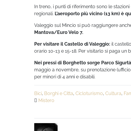
In treno, i punti di riferimento sono le stazio
regionali.
L’aeroporto più vicino (13 km) è q
Valeggio sul Mincio si può raggiungere anche 
Mantova/Euro Velo 7.
Per visitare il Castello di Valeggio:
il castell
orario 10-13 e 15-18. Per visitarlo si paga un b
Nei pressi di Borghetto sorge Parco Sigurtà, 
maggio a novembre, su prenotazione (ufficios
per minori di 4 anni e disabili.
Bici
,
Borghi e Citta
,
Cicloturismo
,
Cultura
,
Fam
Mistero