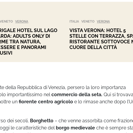
VENETO
VERONA
ITALIA
VENETO
VERONA
IGALE HOTEL SUL LAGO
VISTA VERONA: HOTEL 5
ARDA: ADULTS ONLY DI
STELLE CON TERRAZZA, SP
ME TRA NATURA,
RISTORANTE SOTTOVOCE 
SSERE E PANORAMI
CUORE DELLA CITTÀ
USIVI
e della Repubblica di Venezia, persero la loro importanza
olo importantissimo nel
commercio della seta.
Qui si trovav
noltre un
fiorente centro agricolo
e lo rimase anche dopo l’U
so dei secoli,
Borghetto
– che venne assorbita come frazion
ggi le caratteristiche del
borgo medievale
che è sempre sta