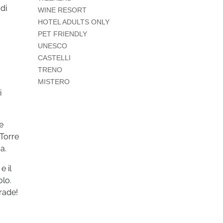
di
WINE RESORT
HOTEL ADULTS ONLY
PET FRIENDLY
UNESCO
CASTELLI
TRENO
MISTERO
i
e
 Torre
a.
e il
olo.
trade!