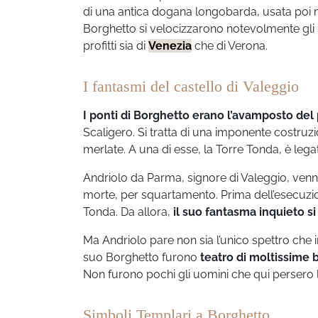
di una antica dogana longobarda, usata poi ne
Borghetto si velocizzarono notevolmente gli
profitti sia di
Venezia
che di Verona.
I fantasmi del castello di Valeggio
I ponti di Borghetto erano l’avamposto del
Scaligero. Si tratta di una imponente costruzi
merlate. A una di esse, la Torre Tonda, è leg
Andriolo da Parma, signore di Valeggio, venn
morte, per squartamento. Prima dell’esecuzi
Tonda. Da allora,
il suo fantasma inquieto si
Ma Andriolo pare non sia l’unico spettro che i
suo Borghetto furono
teatro di moltissime b
Non furono pochi gli uomini che qui persero la 
Simboli Templari a Borghetto