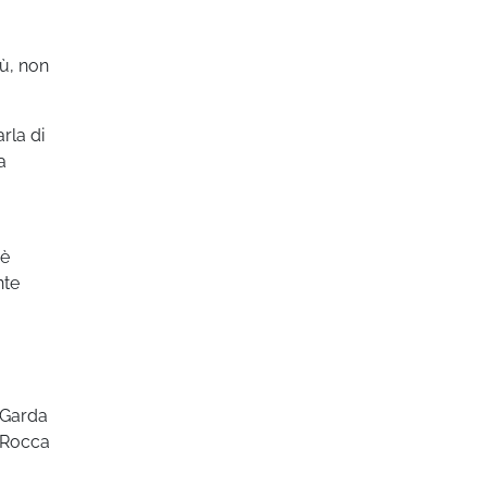
iù, non
rla di
a
 è
nte
 Garda
e Rocca