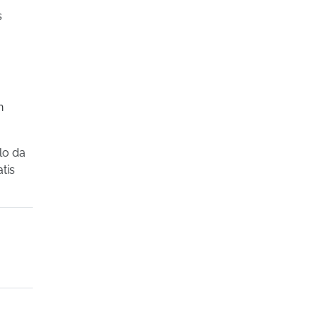
s
n
olo da
tis