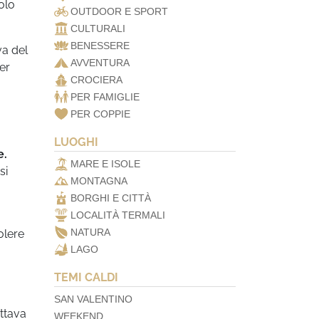
olo
OUTDOOR E SPORT
CULTURALI
BENESSERE
va del
AVVENTURA
er
CROCIERA
PER FAMIGLIE
PER COPPIE
LUOGHI
e.
MARE E ISOLE
si
MONTAGNA
BORGHI E CITTÀ
LOCALITÀ TERMALI
NATURA
olere
LAGO
TEMI CALDI
SAN VALENTINO
attava
WEEKEND