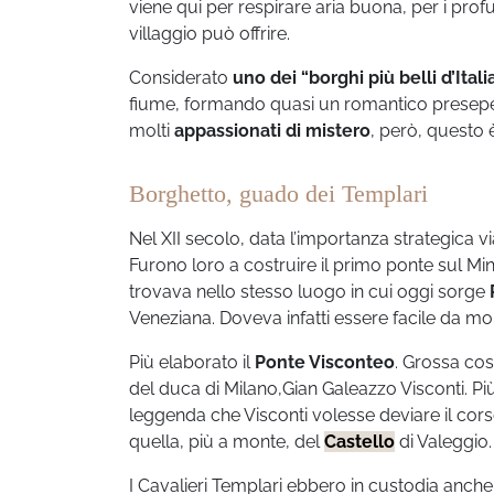
viene qui per respirare aria buona, per i prof
villaggio può offrire.
Considerato
uno dei “borghi più belli d’Italia
fiume, formando quasi un romantico presepe. Per
molti
appassionati di mistero
, però, questo 
Borghetto, guado dei Templari
Nel XII secolo, data l’importanza strategica v
Furono loro a costruire il primo ponte sul Minc
trovava nello stesso luogo in cui oggi sorge
Veneziana. Doveva infatti essere facile da m
Più elaborato il
Ponte Visconteo
. Grossa cost
del duca di Milano,Gian Galeazzo Visconti. Pi
leggenda che Visconti volesse deviare il corso
quella, più a monte, del
Castello
di Valeggio.
I Cavalieri Templari ebbero in custodia anche q