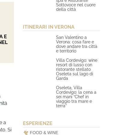
spa e Ristorante
Sottovoce nel cuore
della città
ITINERARI IN VERONA
A E
San Valentino a
Verona: cosa fare e
NEL
dove andare tra città
e territorio
Villa Cordevigo: wine
resort di lusso con
ristorante stellato
Oseleta sul lago di
Garda
Oseleta, Villa
Cordevigo: la cena a
a
sei mani “Chef in
viaggio tra mare e
nità
terra”
e a
ESPERIENZE
to. Si
FOOD & WINE