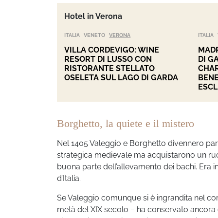
Hotel in Verona
ITALIA
VENETO
VERONA
ITALIA
VILLA CORDEVIGO: WINE
MADR
RESORT DI LUSSO CON
DI G
RISTORANTE STELLATO
CHAR
OSELETA SUL LAGO DI GARDA
BENE
ESCL
Borghetto, la quiete e il mistero
Nel 1405 Valeggio e Borghetto divennero part
strategica medievale ma acquistarono un ru
buona parte dell’allevamento dei bachi. Era i
d’Italia.
Se Valeggio comunque si è ingrandita nel cor
metà del XIX secolo – ha conservato ancora o