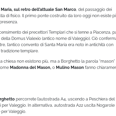
 Maria, sul retro dell’attuale San Marco
, del passaggio dei
a di fisico. Il primo ponte costruito da loro oggi non esiste p
 presenza.
censimento dei precettori Templari che si tenne a Piacenza, pa
 della Domus Vialexio (antico nome di Valeggio). Ciò conferm
tre, l’antico convento di Santa Maria era noto in antichità con
 tradizione templare.
a chiesa non esistono più, ma a Borghetto la parola “mason”
 come
Madonna del Mason,
o
Mulino Mason
fanno chiarame
orghetto
percorrete l’autostrada A4, uscendo a Peschiera del
per Valeggio. In alternativa, autostrada A22 uscita Nogarol
 per Valeggio.