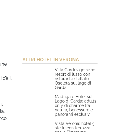
ALTRI HOTEL IN VERONA
une
Villa Cordevigo: wine
resort di lusso con
 c’è il
ristorante stellato
Oseleta sul lago di
Garda
Madrigale Hotel sul
Lago di Garda: adults
il
only di charme tra
natura, benessere e
la.
panorami esclusivi
rco.
Vista Verona: hotel 5
stelle con terrazza,